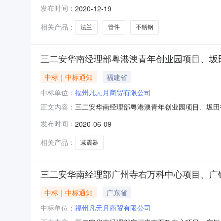
二建设工程有限责任公司安装公司中标详情序号中标单位1福州凡
发布时间：
2020-12-19
相关产品：
法兰
管件
不锈钢
三二安华南经理部粤港澳青年创业园项目、坂
中标｜中标通知
福建省
中标单位：
福州凡元月商贸有限公司
三二安华南经理部粤港澳青年创业园项目、坂田
正文内容：
减震器招标采购中标日期：2020-06-090
发布时间：
2020-06-09
https://mall.yzw.cn/Tender/resultdetails/174024
相关产品：
减震器
三二安华南经理部广州寺右万科中心项目、广铝
中标｜中标通知
广东省
中标单位：
福州凡元月商贸有限公司