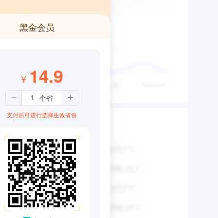
黑金会员
14.9
¥
支付后可进行选择生效省份