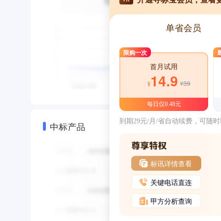
单省会员
限购一次
首月试用
14.9
¥39
¥
每日仅0.48元
到期29元/月/省自动续费，可随
中标产品
标讯详情查看
关键电话直连
甲方分析查询