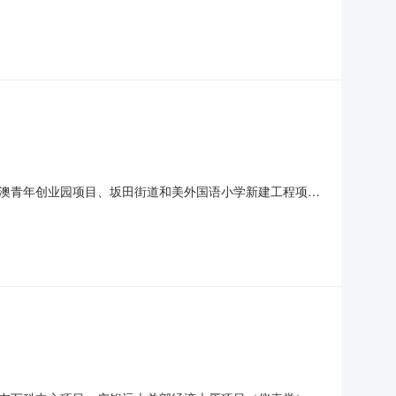
resultdetails/1983242;
澳青年创业园项目、坂田街道和美外国语小学新建工程项目
位1福州凡元月商贸有限公司更多咨询报价请点击：