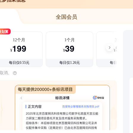
全国会员
最划算
12个月
1个月
3个月
199
39
99
¥
¥
¥
每日仅0.55元
每日仅1.26元
每日仅1.08元
时取消。