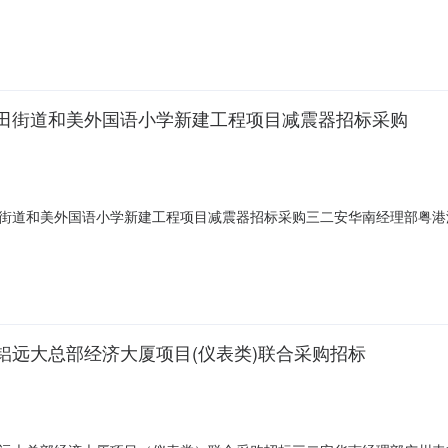
元月商贸有限公司更多咨询报价请点击：https://mall.yzw.cn/Tender/
田街道和美外国语小学新建工程项目减震器招标采购
街道和美外国语小学新建工程项目减震器招标采购三二安华南经理部粤港
6:49:52中建三局第二建设工程有限责任公司安装公司中标详情序号中标单
9;
远大总部经济大厦项目(仪表类)联合采购招标