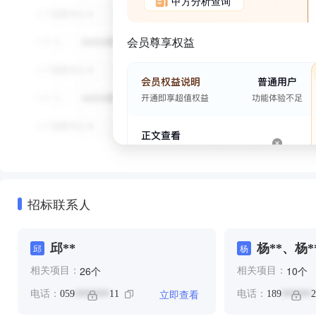
甲方分析查询
会员尊享权益
招标联系人
邱**
杨**、杨*
邱
杨
个
个
26
10
相关项目：
相关项目：
立即查看
电话：
059
11
电话：
189
2
*******
******