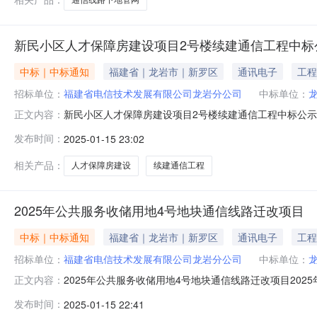
新民小区人才保障房建设项目2号楼续建通信工程中标
中标｜中标通知
福建省｜龙岩市｜新罗区
通讯电子
工程
招标单位：
福建省电信技术发展有限公司龙岩分公司
中标单位：
新民小区人才保障房建设项目2号楼续建通信工程中标公示
正文内容：
1月15日按单一来源谈判文件规定完成商务谈判，现将中
发布时间：
2025-01-15 23:02
公示之日起连续3个工作日，公示截止时间为2025年1
合部电话：0597-23650
相关产品：
人才保障房建设
续建通信工程
2025年公共服务收储用地4号地块通信线路迁改项目
中标｜中标通知
福建省｜龙岩市｜新罗区
通讯电子
工程
招标单位：
福建省电信技术发展有限公司龙岩分公司
中标单位：
2025年公共服务收储用地4号地块通信线路迁改项目2
正文内容：
（2020版）》文件规定，现对2025年公共服务收储用
发布时间：
2025-01-15 22:41
式：项目联系人：邱曼项目联系电话：1895909181