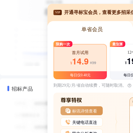
开通寻标宝会员，查看更多招采
VIP
单省会员
限购一次
最划算
1
首月试用
1
14.9
¥39
¥
¥
每日仅0.48元
每日仅
到期29元/月/省自动续费，可随时取消。
招标产品
标讯详情查看
关键电话直连