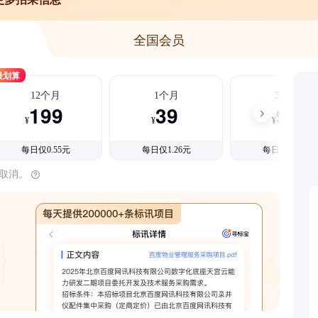
全国会员
最划算
12个月
1个月
3个月
199
39
99
¥
¥
¥
每日仅0.55元
每日仅1.26元
每日仅1.08元
时取消。