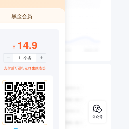
黑金会员
14.9
¥
支付后可进行选择生效省份
公众号