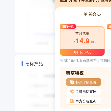
单省会员
限购一次
首月试用
14.9
¥39
¥
每日仅0.48元
到期29元/月/省自动续费，可随
招标产品
标讯详情查看
关键电话直连
甲方分析查询