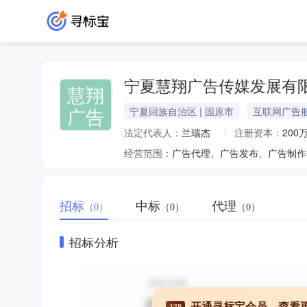
宁夏慧翔广告传媒发展有
慧翔
广告
宁夏回族自治区 | 固原市
互联网广告
法定代表人：
兰瑞杰
注册资本：
200
经营范围：
招标
中标
代理
（0）
（0）
（0）
招标分析
开通寻标宝会员，查看
VIP