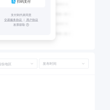
扫码支付
支付则代表同意
交易服务协议
｜
用户协议
发票获取
省份地区