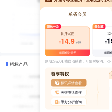
单省会员
限购一次
最划算
1
首月试用
1
14.9
¥39
¥
¥
每日仅0.48元
每日仅
到期29元/月/省自动续费，可随时取消。
招标产品
标讯详情查看
关键电话直连
甲方分析查询