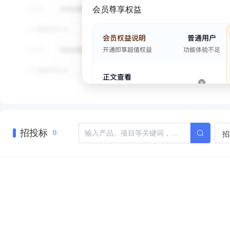
会员尊享权益
招投标
招
0