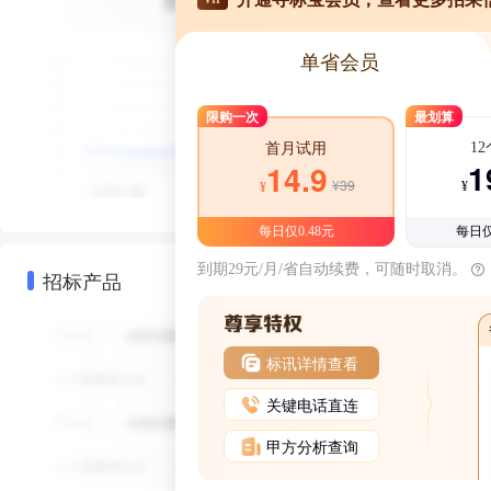
单省会员
限购一次
最划算
1
首月试用
1
14.9
¥39
¥
¥
每日仅0.48元
每日仅
到期29元/月/省自动续费，可随时取消。
招标产品
标讯详情查看
关键电话直连
甲方分析查询