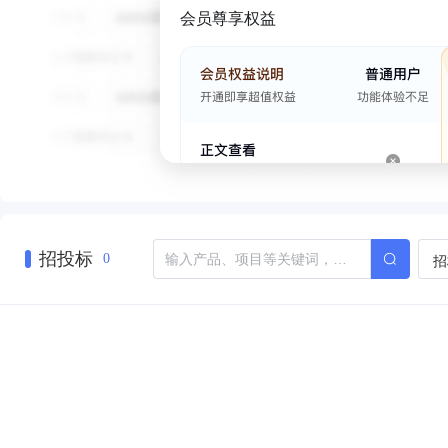
会员尊享权益
招投标
招
0