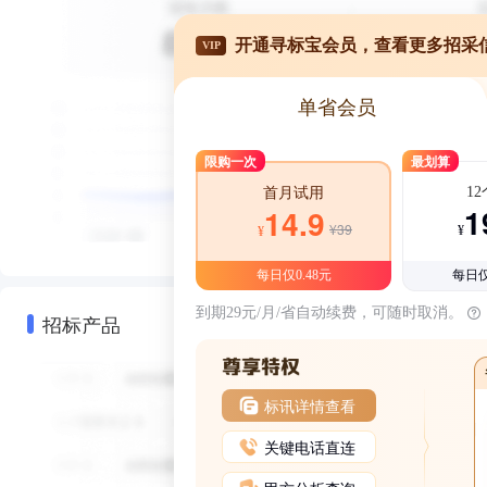
开通寻标宝会员，查看更多招采
VIP
单省会员
限购一次
最划算
1
首月试用
1
14.9
¥39
¥
¥
每日仅0.48元
每日仅
到期29元/月/省自动续费，可随时取消。
招标产品
标讯详情查看
关键电话直连