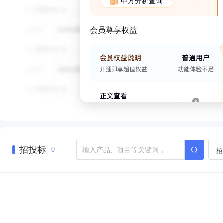
甲方分析查询
会员尊享权益
招投标
招
0