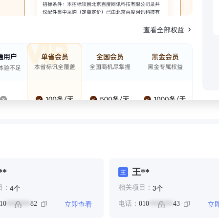
查看全部权益
**
王**
王
个
个
4
3
目：
相关项目：
立即查看
立
10
82
电话：
010
43
*******
*******