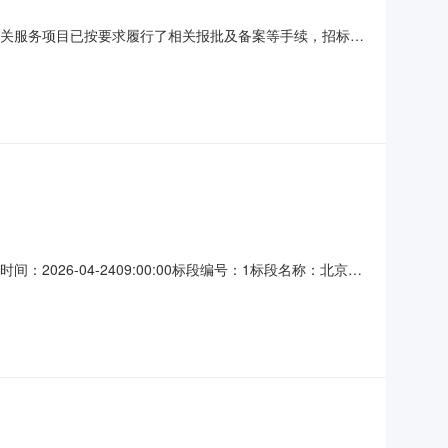
相关服务项目已按要求履行了相关报批及备案等手续，招标人
项目概况与招标范围2.1项目概况：本招标项目展销会主场搭
00%。项目已具备招标条件，现对该项目进行公开招标。
间：2026-04-2409:00:00标段编号：1标段名称：北京中
有限公司2026年展销会施工材料及主场服务项目招标公告
限公司，资金来源为企业自筹，出资比例100%。