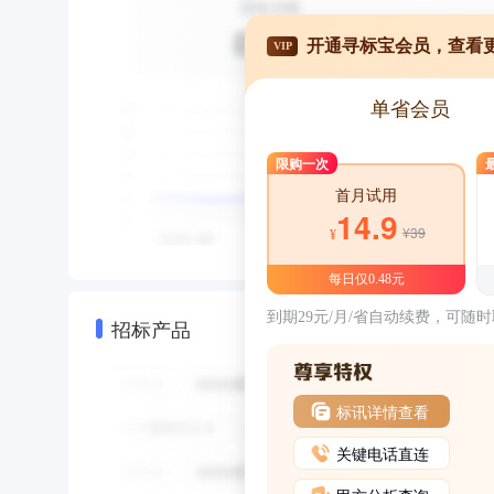
开通寻标宝会员，查看
VIP
单省会员
限购一次
首月试用
14.9
¥39
¥
每日仅0.48元
到期29元/月/省自动续费，可随
招标产品
标讯详情查看
关键电话直连