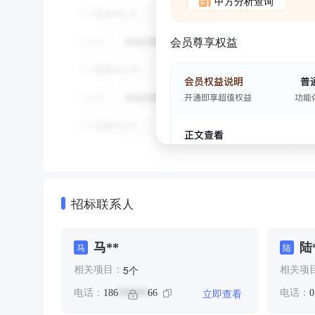
甲方分析查询
会员尊享权益
招标联系人
马**
陆
马
陆
个
5
相关项目：
相关项
立即查看
电话：
186
66
电话：
0
******