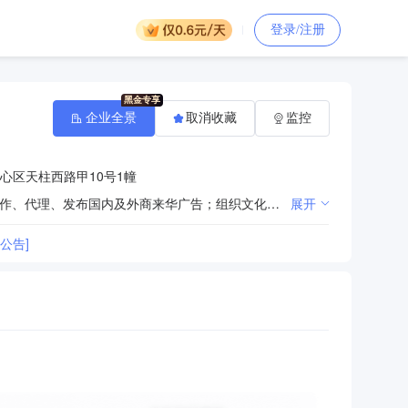
登录/注册
企业全景
取消收藏
监控
心区天柱西路甲10号1幢
建设工程项目管理；会议及展览展示服务；施工总承包、劳务分包；室内装饰设计；产品设计；设计、制作、代理、发布国内及外商来华广告；组织文化艺术交流活动（不含演出）；商务信息咨询；租赁通讯设备。（市场主体依法自主选择经营项目，开展经营活动；以及依法须经批准的项目，经相关部门批准后依批准的内容开展经营活动；不得从事国家和本市产业政策禁止和限制类项目的经营活动。）
展开
公告]