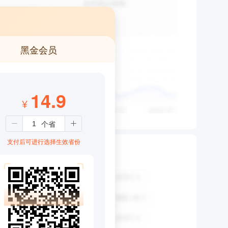
黑金会员
14.9
¥
支付后可进行选择生效省份