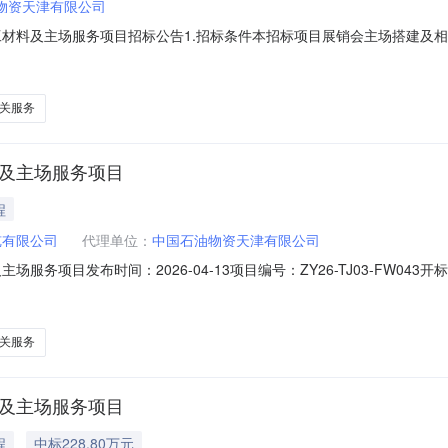
物资天津有限公司
施工材料及主场服务项目招标公告1.招标条件本招标项目展销会主场搭建及
出资比例100%。项目已具备招标条件，现对该项目进行公开招标。2.
案等手续，招标人为北京中油展览有限公司，资金来源为自筹，出资比例1
关服务
料及主场服务项目
程
览有限公司
代理单位：
中国石油物资天津有限公司
项目发布时间：2026-04-13项目编号：ZY26-TJ03-FW043开标时
服务项目招标代理机构：中国石油物资天津有限公司公告详情北京中油展览
服务项目已按要求履行了相关报批及备案等手续，招标人为北京中油展览有
关服务
料及主场服务项目
程
中标228.80万元