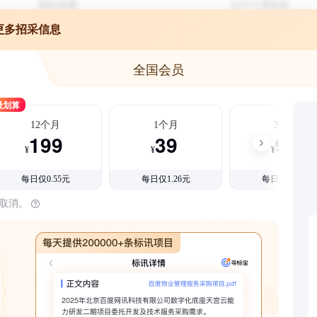
更多招采信息
全国会员
最划算
12个月
1个月
3个月
199
39
99
¥
¥
¥
每日仅0.55元
每日仅1.26元
每日仅1.08元
时取消。