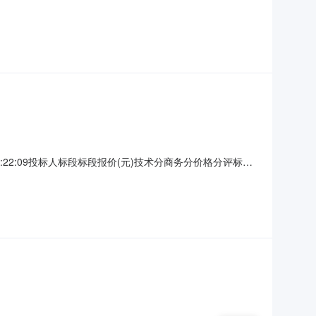
410:22:09投标人标段标段报价(元)技术分商务分价格分评标总
.841联系人:马工梁工戚工电话:022-66332279公示日