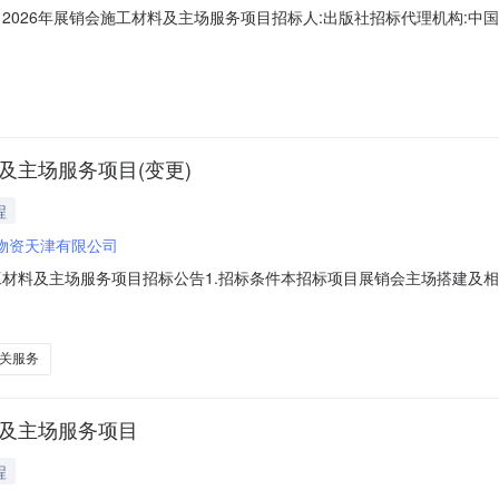
26年展销会施工材料及主场服务项目招标人:出版社招标代理机构:中国石油物资公
段标段报价(元)技术分商务分价格分评标总分排名备注广州枫烨文化科技有限公司
筑邦集团有限公司北京中油展览有限公司2026年展销会施工材料及主场服务项目19720
及主场服务项目(变更)
程
物资天津有限公司
施工材料及主场服务项目招标公告1.招标条件本招标项目展销会主场搭建及
出资比例100%。项目已具备招标条件，现对该项目进行公开招标。2.
案等手续，招标人为北京中油展览有限公司，资金来源为自筹，出资比例1
关服务
料及主场服务项目
程