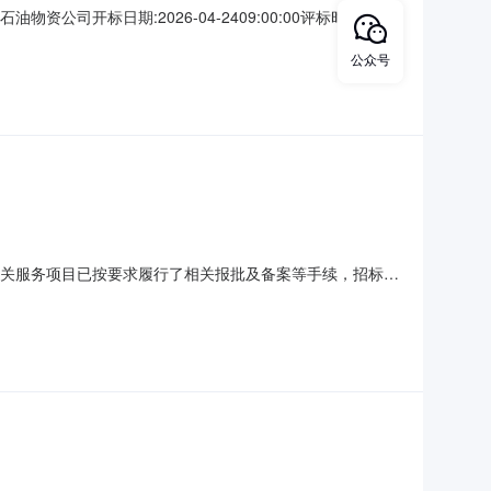
司开标日期:2026-04-2409:00:00评标时
北京中油展览有限公司2026年展销会施工材料及主场服务项目
公众号
87.653.2671
相关服务项目已按要求履行了相关报批及备案等手续，招标人
项目概况与招标范围2.1项目概况：本招标项目展销会主场搭
00%。项目已具备招标条件，现对该项目进行公开招标。