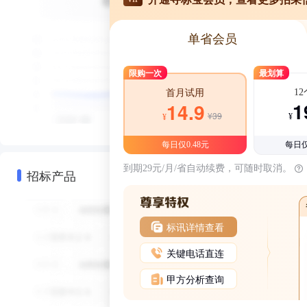
单省会员
限购一次
最划算
1
首月试用
1
14.9
¥39
¥
¥
每日仅0.48元
每日仅
到期29元/月/省自动续费，可随时取消。
招标产品
标讯详情查看
关键电话直连
甲方分析查询