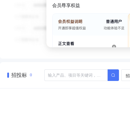
会员尊享权益
招投标
招
0