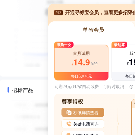
开通寻标宝会员，查看更多招采
VIP
单省会员
限购一次
最划算
1
首月试用
1
14.9
¥39
¥
¥
每日仅0.48元
每日仅
到期29元/月/省自动续费，可随时取消。
招标产品
标讯详情查看
关键电话直连