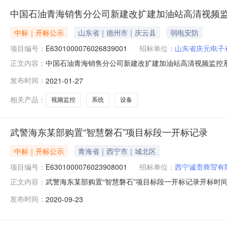
中国石油青海销售分公司新建改扩建加油站高清视频
中标｜开标公示
山东省｜德州市｜庆云县
弱电安防
项目编号：
E6301000076026839001
招标单位：
山东省庆元电子
中国石油青海销售分公司新建改扩建加油站高清视频监控系统设备采
正文内容：
政务服务监督管理局.开标室五开标时间2021-01-2710:0
发布时间：
2021-01-27
保证金金额:0.00元,投标文件递交时间:MonJan2512:1
相关产品：
视频监控
系统
设备
武警海东某部购置“智慧磐石”项目标段一开标记录
中标｜开标公示
青海省｜西宁市｜城北区
项目编号：
E6301000076023908001
招标单位：
西宁诚贵商贸有
武警海东某部购置“智慧磐石”项目标段一开标记录开标时间：202
正文内容：
开标时间2020-09-2309:00开标记录内容详见开标记录投
发布时间：
2020-09-23
未上传,投标人名称:西宁翼安技术实业有限公司;项目负责人:;报价