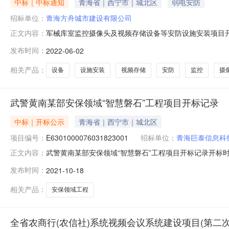
中标｜中标通知
青海省｜西宁市｜城北区
弱电安防
招标单位：
青海方舟城市建设有限公司
军械库室监控摄像头及视频存储设备等安防设施安装项目开标记
正文内容：
标人名称:青海方舟城市建设有限公司;项目负责人:;报价:0.0
发布时间：
2022-06-02
负责人:;报价:0.00元\/%;工期:日历天;质量要求:;保证
相关产品：
设备
设施安装
视频存储
安防
监控
摄
武警黄南某部安保领域“智慧磐石”工程项目开标记录
中标｜开标公示
青海省｜西宁市｜城北区
项目编号：
E6301000076031823001
招标单位：
青海巨泰信息科
武警黄南某部安保领域“智慧磐石”工程项目开标记录开标时间：20
正文内容：
三开标时间2021-10-1809:00开标记录内容详见开标记录投
发布时间：
2021-10-18
文件递交时间:SatOct1617:35:46CST2021,投标人
相关产品：
安保领域工程
全省农商行(农信社)系统视频会议系统建设项目(第二次