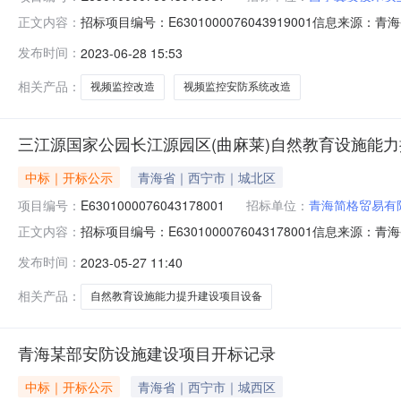
招标项目编号：E6301000076043919001信
正文内容：
开标记录开标时间：2023-06-2709:00信息来源：青
发布时间：
2023-06-28 15:53
标记录内容详见开标记录投标人名称:西宁翼安技术实业有限公司;
相关产品：
视频监控改造
视频监控安防系统改造
三江源国家公园长江源园区(曲麻莱)自然教育设施能力
中标｜开标公示
青海省｜西宁市｜城北区
项目编号：
E6301000076043178001
招标单位：
青海简格贸易有
招标项目编号：E6301000076043178001信
正文内容：
开标时间：2023-05-2609:00信息来源：青海省公共
发布时间：
2023-05-27 11:40
人名称:青海简格贸易有限公司;项目负责人:;报价:0.00元/%
相关产品：
自然教育设施能力提升建设项目设备
青海某部安防设施建设项目开标记录
中标｜开标公示
青海省｜西宁市｜城西区