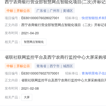
西宁农商银行营业部智慧网点智能化项目(二次)开标记
中标｜开标公示
广东省｜广州市｜黄埔区
项目编号：
E6301000076028027001
招标单位：
快优智能技术有
西宁农商银行营业部智慧网点智能化项目（二次）开标记录开标时间
正文内容：
宁开标室六号（可容纳42人）开标时间2021-04-2010:0
发布时间：
2021-04-20
保证金金额:4.00元,投标文件递交时间:MonApr1917:11:
相关产品：
智慧网点智能化
省联社联网监控平台及西宁农商行监控中心大屏采购
中标｜开标公示
青海省｜西宁市｜城西区
项目编号：
E6301000076027070001
招标单位：
青海明景电子信
省联社联网监控平台及西宁农商行监控中心大屏采购项目开标记录开
正文内容：
中心.西宁开标室五号（可容纳18人）开标时间2021-02-0
发布时间：
2021-02-08
求:;保证金金额:0.00元,投标文件递交时间:未上传,投标人名
相关产品：
大屏