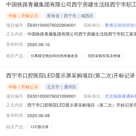
中国铁路青藏集团有限公司西宁房建生活段西宁市职工
中标｜开标公示
青海省｜西宁市｜城西区
项目编号：
E6301000076022904001
招标单位：
青海汉创信息技
中国铁路青藏集团有限公司西宁房建生活段西宁市职工家属区“
正文内容：
编号：E6301000076022904001开标参与人开标地
发布时间：
2020-08-10
海汉创信息技术有限公司;项目负责人:;报价:0.00元/%;工
相关产品：
分离移交物业和供热维修改造
安防采购安装及维修
西宁市口腔医院LED显示屏采购项目(第二次)开标记录
中标｜开标公示
北京市｜通州区
项目编号：
E6301000076021099001
招标单位：
北京瑞辰视通科
西宁市口腔医院LED显示屏采购项目（第二次）开标记录开标时间：
正文内容：
开标室一号（可容纳24人）开标时间2020-06-0814:3
发布时间：
2020-06-08
求:;保证金金额:4.00元,投标文件递交时间:SunJun0716
相关产品：
LED显示屏