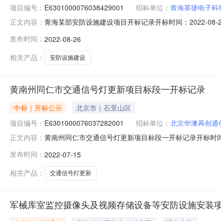
项目编号：
E6301000076038429001
招标单位：
青海英捷电子科
青海某部安防设施建设项目开标记录开标时间：2022-08-26
正文内容：
08-2609:00开标记录内容详见开标记录投标人名称:青海英
发布时间：
2022-08-26
标人名称:西宁翼安技术实业有限公司;项目负责人:;报价:53978
相关产品：
安防设施建设
黄南州同仁市交通信号灯更新项目标段一开标记录
中标｜开标公示
北京市｜石景山区
项目编号：
E6301000076037282001
招标单位：
北京华澳再创通
黄南州同仁市交通信号灯更新项目标段一开标记录开标时间：202
正文内容：
标时间2022-07-1509:00开标记录内容详见开标记录投标人
发布时间：
2022-07-15
文件递交时间:ThuJul1422:27:00CST2022,投标人名
相关产品：
交通信号灯更新
军械库室监控摄像头及视频存储设备等安防设施安装