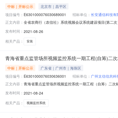
中标｜开标公示
北京市｜昌平区
项目编号：
E6301000076030689001
招标单位：
长安通信科技有
全省农商行（农信社）系统视频会议系统建设项目(第二次）开标记
正文内容：
督管理局.开标室六开标时间2021-08-2609:00开标记
发布时间：
2021-08-26
装调试。日历天;质量要求:;保证金金额:0.00元,投标文件递交时间
相关产品：
安装
青海省重点监管场所视频监控系统一期工程(自筹)二
中标｜开标公示
广东省｜广州市｜海珠区
项目编号：
E6301000076030636001
招标单位：
广州太信信息科
青海省重点监管场所视频监控系统一期工程（自筹）二次标段四开标
正文内容：
务监督管理局.开标室六开标时间2021-08-2409:00开
发布时间：
2021-08-24
日历天;质量要求:;保证金金额:12000.00元,投标文件递交时间:
相关产品：
视频监控系统