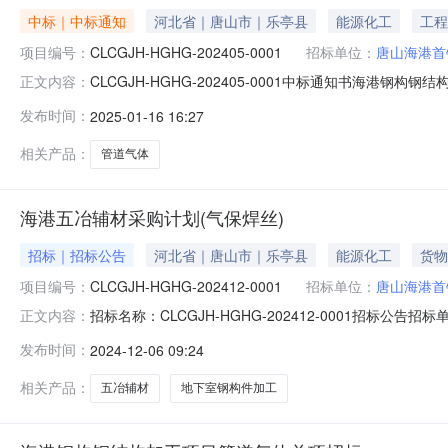
中标｜中标通知
河北省｜唐山市｜乐亭县
能源化工
工程
项目编号：
CLCGJH-HGHG-202405-0001
招标单位：
唐山海港首
CLCGJH-HGHG-202405-0001中标通知书海港钢
正文内容：
有限公司中标金额:中标价税合计:公示说明:海港钢构钢结
发布时间：
2025-01-16 16:27
话:18601028576
相关产品：
管道气体
海港五冶辅材采购计划(气保焊丝)
招标｜招标公告
河北省｜唐山市｜乐亭县
能源化工
货物
项目编号：
CLCGJH-HGHG-202412-0001
招标单位：
唐山海港首
招标名称：CLCGJH-HGHG-202412-0001招标公
正文内容：
（气保焊丝）投标保证金：0.0开标时间：2024-12-0916:
发布时间：
2024-12-06 09:24
心开标方式：招投标双方线上视频开标建设地点：海港钢
相关产品：
五冶辅材
地下室钢构件加工