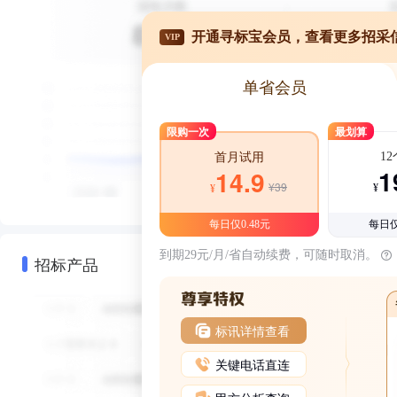
开通寻标宝会员，查看更多招采
VIP
单省会员
限购一次
最划算
1
首月试用
1
14.9
¥39
¥
¥
每日仅0.48元
每日仅
到期29元/月/省自动续费，可随时取消。
招标产品
标讯详情查看
关键电话直连