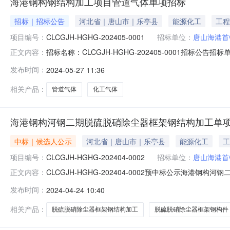
海港钢构钢结构加工项目管道气体单项招标
招标｜招标公告
河北省｜唐山市｜乐亭县
能源化工
工程
项目编号：
CLCGJH-HGHG-202405-0001
招标单位：
唐山海港首
招标名称：CLCGJH-HGHG-202405-0001招
正文内容：
标投标保证金：0.0开标时间：2024-05-3010:00:01截
发布时间：
2024-05-27 11:36
标方式：招投标双方线上视频开标建设地点：唐山招标范
相关产品：
管道气体
化工气体
海港钢构河钢二期脱硫脱硝除尘器框架钢结构加工单
中标｜候选人公示
河北省｜唐山市｜乐亭县
能源化工
工
项目编号：
CLCGJH-HGHG-202404-0002
招标单位：
唐山海港首
CLCGJH-HGHG-202404-0002预中标公示海港钢
正文内容：
人名称:河北中龙鑫业钢结构工程有限公司中标金额:195,9
发布时间：
2024-04-24 10:40
设钢结构有限公司联系人:陈海雨联系电话:18601028576
相关产品：
脱硫脱硝除尘器框架钢结构加工
脱硫脱硝除尘器框架钢构件