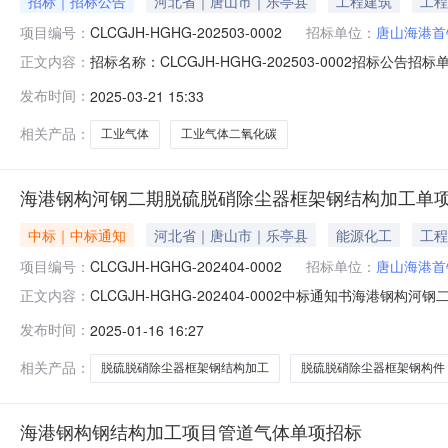
招标｜招标公告
河北省｜唐山市｜乐亭县
工程建筑
工程
项目编号：
CLCGJH-HGHG-202503-0002
招标单位：
唐山海港首
招标名称：CLCGJH-HGHG-202503-0002招标公
正文内容：
钢构钢结构加工项目工业气体投标保证金：0.0开标时间：2025-0
发布时间：
2025-03-21 15:33
点：二通招采中心开标方式：招投标双方线上视频开标建
相关产品：
工业气体
工业气体二氧化碳
海港钢构河钢二期脱硫脱硝除尘器框架钢结构加工单
中标｜中标通知
河北省｜唐山市｜乐亭县
能源化工
工程
项目编号：
CLCGJH-HGHG-202404-0002
招标单位：
唐山海港首
CLCGJH-HGHG-202404-0002中标通知书海港钢
正文内容：
河北中龙鑫业钢结构工程有限公司中标金额:中标价税合计
发布时间：
2025-01-16 16:27
雨联系电话:18601028576
相关产品：
脱硫脱硝除尘器框架钢结构加工
脱硫脱硝除尘器框架钢构件
海港钢构钢结构加工项目管道气体单项招标