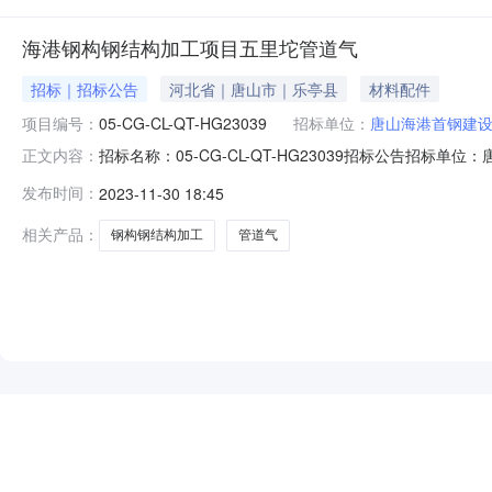
海港钢构钢结构加工项目五里坨管道气
招标｜招标公告
河北省｜唐山市｜乐亭县
材料配件
项目编号：
05-CG-CL-QT-HG23039
招标单位：
唐山海港首钢建
招标名称：05-CG-CL-QT-HG23039招标公告
正文内容：
0.0开标时间：2023-12-0414:30:01截标时间：202
发布时间：
2023-11-30 18:45
线上视频开标建设地点：海港招标范围：气体工程概况：备
相关产品：
钢构钢结构加工
管道气
NEW
HOT
5折起