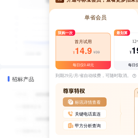
单省会员
限购一次
最划算
1
首月试用
1
14.9
¥39
¥
¥
每日仅0.48元
每日仅
到期29元/月/省自动续费，可随时取消。
招标产品
标讯详情查看
关键电话直连
甲方分析查询