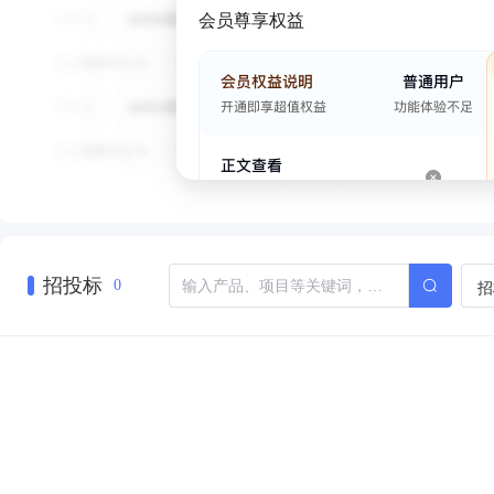
会员尊享权益
招投标
招
0