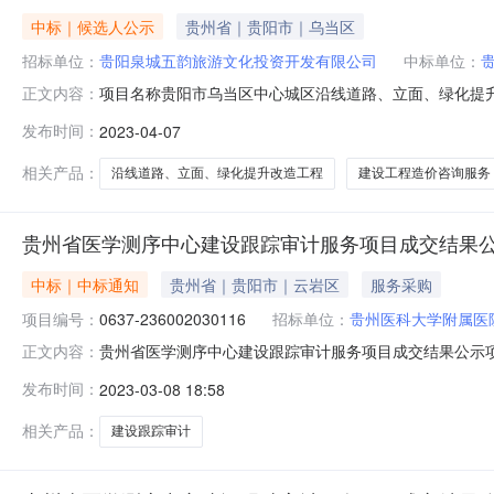
中标｜候选人公示
贵州省｜贵阳市｜乌当区
招标单位：
贵阳泉城五韵旅游文化投资开发有限公司
中标单位：
项目名称贵阳市乌当区中心城区沿线道路、立面、绿化提
正文内容：
率)191520112MAALWLD926贵州永泰和盛工程
发布时间：
2023-04-07
审减效益收费为4%。291110107746722261A
下浮：40%
相关产品：
沿线道路、立面、绿化提升改造工程
建设工程造价咨询服务
贵州省医学测序中心建设跟踪审计服务项目成交结果
中标｜中标通知
贵州省｜贵阳市｜云岩区
服务采购
项目编号：
0637-236002030116
招标单位：
贵州医科大学附属医
贵州省医学测序中心建设跟踪审计服务项目成交结果公示
正文内容：
价、下浮率或费率)191520112MAALWLD926贵
发布时间：
2023-03-08 18:58
236002030116）贵州鹏业国际机电设备招标有限
将本次成交结果公示
相关产品：
建设跟踪审计