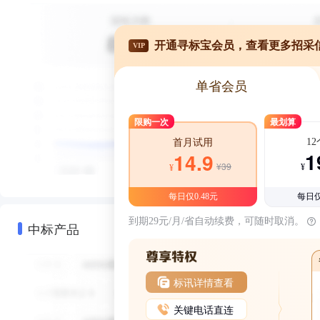
开通寻标宝会员，查看更多招采
VIP
单省会员
限购一次
最划算
1
首月试用
1
14.9
¥39
¥
¥
每日仅0.48元
每日仅
到期29元/月/省自动续费，可随时取消。
中标产品
标讯详情查看
关键电话直连