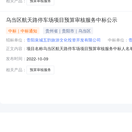
相关产品：
预算审核服务
乌当区航天路停车场项目预算审核服务中标公示
中标｜中标通知
贵州省｜贵阳市｜乌当区
招标单位：
贵阳泉城五韵旅游文化投资开发有限公司
中标单位：
项目名称乌当区航天路停车场项目预算审核服务中标人名单序号
正文内容：
程造价咨询有限公司下浮率35%第一次报价：下浮率35%；最
发布时间：
2022-10-09
报价：下浮率33%。391520900MA6GWIFG2X
相关产品：
预算审核服务
NEW
HOT
5折起