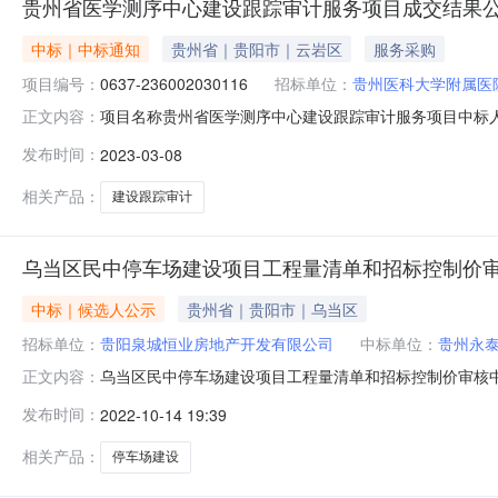
贵州省医学测序中心建设跟踪审计服务项目成交结果
中标｜中标通知
贵州省｜贵阳市｜云岩区
服务采购
项目编号：
0637-236002030116
招标单位：
贵州医科大学附属医
项目名称贵州省医学测序中心建设跟踪审计服务项目中标人名单
正文内容：
盛工程造价咨询有限公司下浮率20%《贵州省医学测序中心建
发布时间：
2023-03-08
州医科大学附属医院委托，对《贵州省医学测序中心建设
询有限公司发布
相关产品：
建设跟踪审计
乌当区民中停车场建设项目工程量清单和招标控制价
中标｜候选人公示
贵州省｜贵阳市｜乌当区
招标单位：
贵阳泉城恒业房地产开发有限公司
中标单位：
贵州永
乌当区民中停车场建设项目工程量清单和招标控制价审核
正文内容：
应商名称报价方式报价(中标价、下浮率或费率)191520112
发布时间：
2022-10-14 19:39
率40%391520900MA6GWTFG2X智诚建科设计
相关产品：
停车场建设