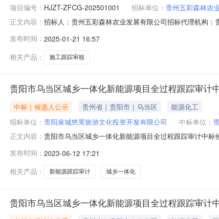
项目编号：
HJZT-ZFCG-202501001
招标单位：
贵州五彩森林农
招标人：贵州五彩森林农业发展有限公司招标代理机构：
正文内容：
采购-中标供应商(1家)序号统一社会信用代码中标供应商名称
发布时间：
2025-01-21 16:57
乡村振兴林下经济产业化建设项目（一期）施工跟踪审核
购已于2025-01
相关产品：
施工跟踪审核
贵阳市乌当区城乡一体化新能源项目全过程跟踪审计
中标｜候选人公示
贵州省｜贵阳市｜乌当区
能源化工
招标单位：
贵阳泉城悠景旅游文化投资开发有限公司
中标单位：
贵阳市乌当区城乡一体化新能源项目全过程跟踪审计中标
正文内容：
报价方式报价(中标价、下浮率或费率)191520112M
发布时间：
2023-06-12 17:21
知》（黔价房【2012】86号）取费后下浮20%，核减（增
工程
相关产品：
新能源跟踪审计
城乡一体化
贵阳市乌当区城乡一体化新能源项目全过程跟踪审计