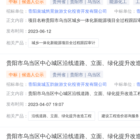
中标｜候选人公示
贵州省｜贵阳市｜乌当区
能源化工
工
招标单位：
贵阳泉城悠景旅游文化投资开发有限公司
中标单位：
项目名称贵阳市乌当区城乡一体化新能源项目全过程跟踪审计中
正文内容：
州永泰和盛工程造价咨询有限公司下浮率20%基本费根据《
发布时间：
2023-06-12
收费为4%29111010273823126XN华诚博远工
相关产品：
城乡一体化新能源项目全过程跟踪审计
贵阳市乌当区中心城区沿线道路、立面、绿化提升改
中标｜候选人公示
贵州省｜贵阳市｜乌当区
招标单位：
贵阳泉城五韵旅游文化投资开发有限公司
中标单位：
贵阳市乌当区中心城区沿线道路、立面、绿化提升改造工
正文内容：
单序号统一社会信用代码中标供应商名称报价方式报价(中标价
发布时间：
2023-04-07 19:07
程造价咨询服务收费的通知》（黔价房【2012】86号）取费
局关于
相关产品：
沿线道路、立面、绿化提升改造工程
建设工程造价咨询服务
贵阳市乌当区中心城区沿线道路、立面、绿化提升改