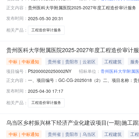
贵州医科大学附属医院2025-2027年度工程造价审计服
正文内容：
PublicResourcesTradeCenterofGuiZh
发布时间：
2025-05-30 20:31
易中心完成交易事宜，特此证明。招标人（采购人）贵州医科
相关产品：
工程造价审计服务
贵州医科大学附属医院2025-2027年度工程造价审计服
中标｜中标通知
贵州省｜贵阳市｜云岩区
工程建筑
服务
项目编号：
P52000020250002NY
招标单位：
贵州医科大学附属
一、项目编号：GC-CG-2025018（2）二、项目名称
正文内容：
中标供应商名称中标供应商地址1投标报价（下浮率）:30.
发布时间：
2025-04-30 17:17
56号四、主要标的信息服务类主要标的信息：序号标项名称
相关产品：
工程造价审计服务
乌当区乡村振兴林下经济产业化建设项目(一期)施工
中标｜中标通知
贵州省｜贵阳市｜乌当区
工程建筑
工程