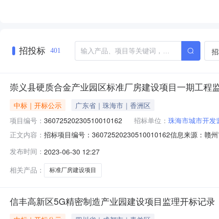
招投标
招
401
崇义县硬质合金产业园区标准厂房建设项目一期工程
中标｜开标公示
广东省｜珠海市｜香洲区
项目编号：
36072520230510010162
招标单位：
珠海市城市开发
招标项目编号：36072520230510010162信息来
正文内容：
源：赣州市公共资源交易中心开标参与人开标地点崇义县开标室一
发布时间：
2023-06-30 12:27
价:0.00元/%;工期:日历天;质量要求:;保证金金额:35000.00
相关产品：
标准厂房建设项目
信丰高新区5G精密制造产业园建设项目监理开标记录