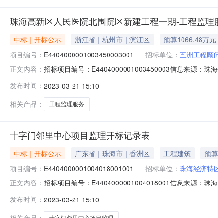
珠海高新区人民医院北围院区新建工程一期-工程监理
中标｜开标公示
浙江省｜杭州市｜滨江区
预算1066.48万元
项目编号：
E4404000001003450003001
招标单位：
五洲工程顾
招标项目编号：E4404000001003450003信息来
正文内容：
息来源：珠海市公共资源交易中心开标参与人开标地点九号开标室（市
发布时间：
2023-03-21 15:10
项目标段名称珠海高新区人民医院北围院区新建工程一期-
相关产品：
工程监理服务
十字门邻里中心项目监理开标记录表
中标｜开标公示
广东省｜珠海市｜香洲区
工程建筑
预算
项目编号：
E4404000001004018001001
招标单位：
珠海经济特
招标项目编号：E4404000001004018001信息来
正文内容：
心开标参与人开标地点三号开标室(市中心2楼)开标时间2023-
发布时间：
2023-03-21 15:10
监理序号投标人名称是否进入资格审查1珠海经济特区建设
相关产品：
十字门邻里中心项目监理