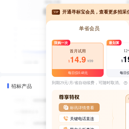
开通寻标宝会员，查看更多招采
VIP
单省会员
限购一次
最划算
1
首月试用
1
14.9
¥39
¥
¥
每日仅0.48元
每日仅
到期29元/月/省自动续费，可随时取消。
招标产品
标讯详情查看
关键电话直连