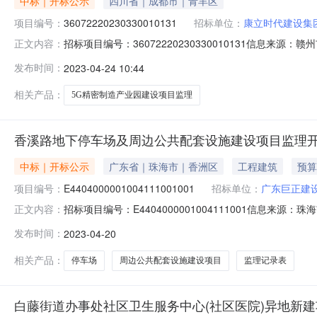
中标｜开标公示
四川省｜成都市｜青羊区
项目编号：
36072220230330010131
招标单位：
康立时代建设集
招标项目编号：36072220230330010131信息来
正文内容：
公共资源交易中心开标参与人开标地点信丰县开标一室开标时间20
发布时间：
2023-04-24 10:44
质量要求:;保证金金额:80000.00元,投标文件递交时间:FriA
相关产品：
5G精密制造产业园建设项目监理
香溪路地下停车场及周边公共配套设施建设项目监理
中标｜开标公示
广东省｜珠海市｜香洲区
工程建筑
预算
项目编号：
E4404000001004111001001
招标单位：
广东巨正建
招标项目编号：E4404000001004111001信息来
正文内容：
源：珠海市公共资源交易中心开标参与人开标地点二号开标室（
发布时间：
2023-04-20
公示项目标段编号E44040000010041110010
相关产品：
停车场
周边公共配套设施建设项目
监理记录表
白藤街道办事处社区卫生服务中心(社区医院)异地新