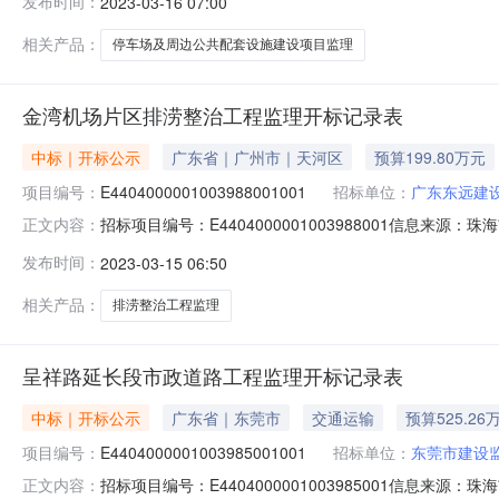
发布时间：
2023-03-16 07:00
名称港昌路停车场及周边公共配套设施建设项目监理序号投
相关产品：
停车场及周边公共配套设施建设项目监理
金湾机场片区排涝整治工程监理开标记录表
中标｜开标公示
广东省｜广州市｜天河区
预算199.80万元
项目编号：
E4404000001003988001001
招标单位：
广东东远建
招标项目编号：E4404000001003988001信息来
正文内容：
交易中心开标参与人开标地点西部三号开标室开标时间2023-03
发布时间：
2023-03-15 06:50
工程监理序号投标人名称是否进入资格审查1广东东远建设
相关产品：
排涝整治工程监理
呈祥路延长段市政道路工程监理开标记录表
中标｜开标公示
广东省｜东莞市
交通运输
预算525.26
项目编号：
E4404000001003985001001
招标单位：
东莞市建设
招标项目编号：E4404000001003985001信息来
正文内容：