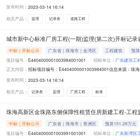
交易中心开标参与人开标地点西部四号开标室开标时间2023-03
发布时间：
2023-03-14 16:14
工程监理序号投标人名称是否进入资格审查1东莞市建设监
相关产品：
监理
记录表
道路工程
城市新中心标准厂房工程(一期)监理(第二次)开标记录
中标｜开标公示
广东省｜珠海市｜金湾区
工程建筑
预算
项目编号：
E4404000001003984001001
招标单位：
广东建浩工
招标项目编号：E4404000001003984001信息来
正文内容：
源：珠海市公共资源交易中心开标参与人开标地点一号开标室（市中心
发布时间：
2023-03-14 16:14
标段名称城市新中心标准厂房工程（一期）监理（第二次）
相关产品：
记录表
监理
厂房工程
标准
珠海高新区金珠路东侧保障性租赁住房新建工程-工程
中标｜开标公示
广东省｜珠海市｜香洲区
预算151.28万元
项目编号：
E4404000001003991001001
招标单位：
广东新湾区