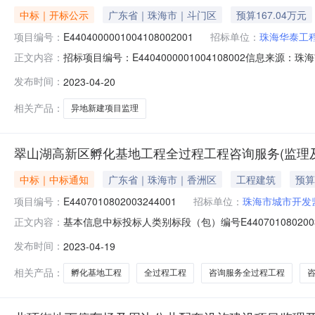
中标｜开标公示
广东省｜珠海市｜斗门区
预算167.04万元
项目编号：
E4404000001004108002001
招标单位：
珠海华泰工
招标项目编号：E4404000001004108002信息
正文内容：
2009:30信息来源：珠海市公共资源交易中心开标参与人开
发布时间：
2023-04-20
异地新建项目监理开标结果公示项目标段编号E44040000
相关产品：
异地新建项目监理
翠山湖高新区孵化基地工程全过程工程咨询服务(监理
中标｜中标通知
广东省｜珠海市｜香洲区
工程建筑
预算
项目编号：
E4407010802003244001
招标单位：
珠海市城市开发
基本信息中标投标人类别标段（包）编号E44070108020032
正文内容：
江门公共资源交易网;广东省招标投标监管网公告标题翠
发布时间：
2023-04-19
公告公告发布时间2023-04-1914:43:22交易系统标识码1
相关产品：
孵化基地工程
全过程工程
咨询服务全过程工程