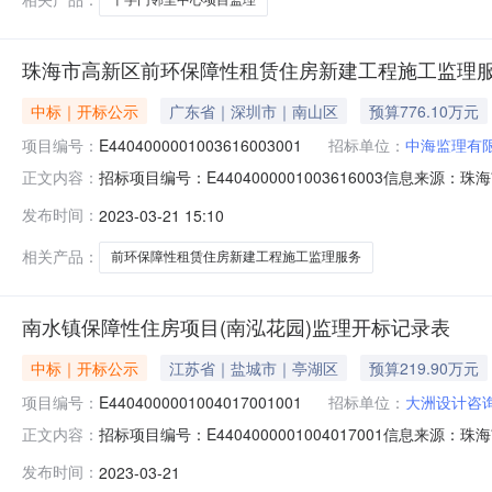
珠海市高新区前环保障性租赁住房新建工程施工监理
中标｜开标公示
广东省｜深圳市｜南山区
预算776.10万元
项目编号：
E4404000001003616003001
招标单位：
中海监理有
招标项目编号：E4404000001003616003信息来
正文内容：
息来源：珠海市公共资源交易中心开标参与人开标地点九号开标室（市
发布时间：
2023-03-21 15:10
项目标段名称珠海市高新区前环保障性租赁住房新建工程
相关产品：
前环保障性租赁住房新建工程施工监理服务
南水镇保障性住房项目(南泓花园)监理开标记录表
中标｜开标公示
江苏省｜盐城市｜亭湖区
预算219.90万元
项目编号：
E4404000001004017001001
招标单位：
大洲设计咨
招标项目编号：E4404000001004017001信息来
正文内容：
公共资源交易中心开标参与人开标地点西部四号开标室开标时间202
发布时间：
2023-03-21
住房项目（南泓花园）监理序号投标人名称是否进入资格审