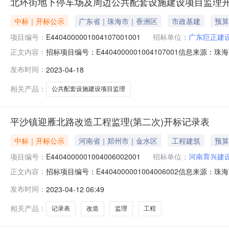
北环街地下停车场及周边公共配套设施建设项目监理
中标｜开标公示
广东省｜珠海市｜香洲区
市政基建
预算
项目编号：
E4404000001004107001001
招标单位：
广东巨正建
招标项目编号：E4404000001004107001信息来
正文内容：
源：珠海市公共资源交易中心开标参与人开标地点一号开标室（
发布时间：
2023-04-18
公示项目标段编号E44040000010041070010
相关产品：
公共配套设施建设项目监理
平沙镇迎雁北路改造工程监理(第二次)开标记录表
中标｜开标公示
河南省｜郑州市｜金水区
工程建筑
预算
项目编号：
E4404000001004006002001
招标单位：
河南育兴建设
招标项目编号：E4404000001004006002信息来
正文内容：
公共资源交易中心开标参与人开标地点西部四号开标室开标时间2023
发布时间：
2023-04-12 06:49
相关产品：
记录表
改造
监理
工程