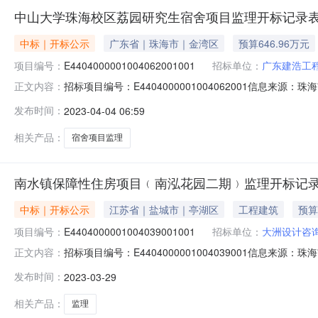
中山大学珠海校区荔园研究生宿舍项目监理开标记录
中标｜开标公示
广东省｜珠海市｜金湾区
预算646.96万元
项目编号：
E4404000001004062001001
招标单位：
广东建浩工
招标项目编号：E4404000001004062001信息来
正文内容：
市公共资源交易中心开标参与人开标地点一号开标室（市中心2楼）开标
发布时间：
2023-04-04 06:59
相关产品：
宿舍项目监理
南水镇保障性住房项目﹙南泓花园二期﹚监理开标记
中标｜开标公示
江苏省｜盐城市｜亭湖区
工程建筑
预算
项目编号：
E4404000001004039001001
招标单位：
大洲设计咨
招标项目编号：E4404000001004039001信息来
正文内容：
海市公共资源交易中心开标参与人开标地点西部四号开标室开标时间2
发布时间：
2023-03-29
障性住房项目﹙南泓花园二期﹚监理序号投标人名称是否进
相关产品：
监理