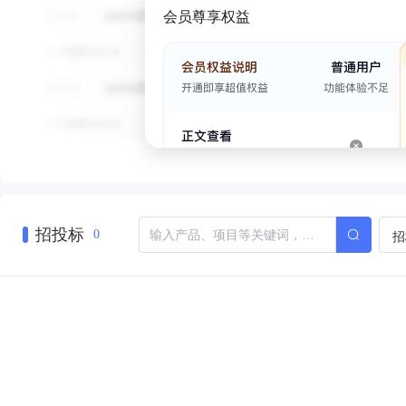
会员尊享权益
招投标
招
0