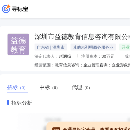
深圳市益德教育信息咨询有限公
益德
教育
广东省 | 深圳市
其他未列明商务服务业
开业
法定代表人：
赵润娥
注册资本：
30万元
成
经营范围：
招标
中标
代理
（0）
（0）
（0）
招标分析
开通寻标宝会员，查看更多招采
VIP