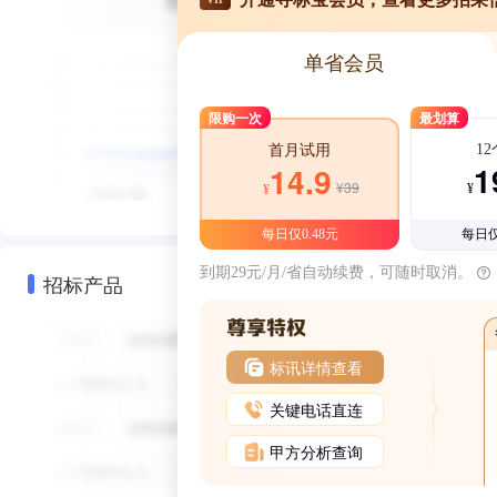
单省会员
限购一次
最划算
1
首月试用
1
14.9
¥39
¥
¥
每日仅0.48元
每日仅
到期29元/月/省自动续费，可随时取消。
招标产品
标讯详情查看
关键电话直连
甲方分析查询