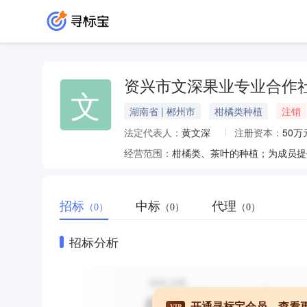
资兴市文深果业专业合作
文
湖南省 | 郴州市
柑橘类种植
注销
法定代表人：
黄文深
注册资本：
50万
经营范围：
招标
中标
代理
（0）
（0）
（0）
招标分析
开通寻标宝会员，查看
VIP