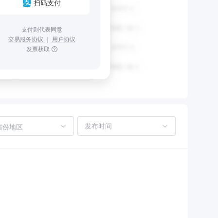
扫码支付
支付则代表同意
交易服务协议
｜
用户协议
发票获取
省份地区