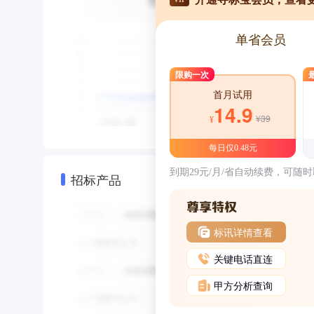
单省会员
限购一次
首月试用
14.9
¥39
¥
每日仅0.48元
到期29元/月/省自动续费，可随
招标产品
标讯详情查看
关键电话直连
甲方分析查询