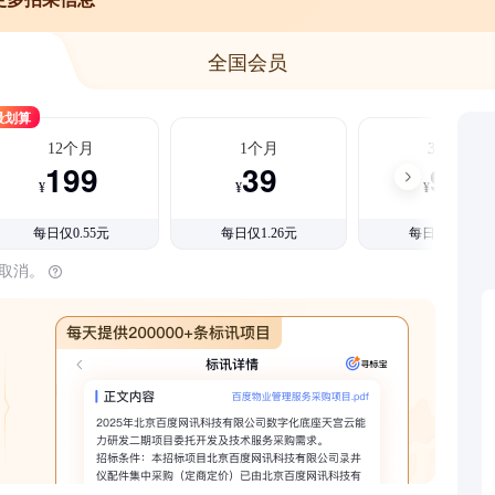
全国会员
最划算
12个月
1个月
3个月
199
39
99
¥
¥
¥
每日仅0.55元
每日仅1.26元
每日仅1.08元
时取消。