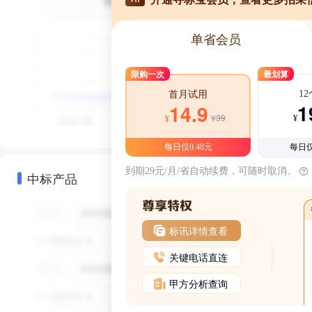
单省会员
限购一次
最划算
1
首月试用
1
14.9
¥39
¥
¥
每日仅0.48元
每日仅
到期29元/月/省自动续费，可随时取消。
中标产品
标讯详情查看
关键电话直连
甲方分析查询