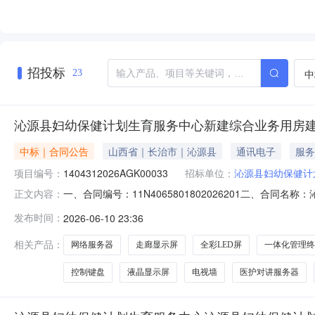
招投标
中
23
沁源县妇幼保健计划生育服务中心新建综合业务用房建
中标｜合同公告
山西省｜长治市｜沁源县
通讯电子
服务
项目编号：
1404312026AGK00033
招标单位：
沁源县妇幼保健计
一、合同编号：11N4065801802026201二、
正文内容：
1404312026AGK00033四、项目名称：沁源
发布时间：
2026-06-10 23:36
保健计划生育服务中心地址：沁源县沁河镇桥西街20号联系方
13453
相关产品：
网络服务器
走廊显示屏
全彩LED屏
一体化管理终
控制键盘
液晶显示屏
电视墙
医护对讲服务器