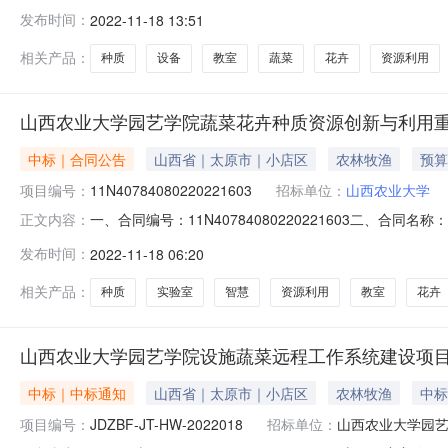
韬越科技有限公司合同金额34.59万元人民币合同期限年合同签署时
发布时间：
2022-11-18 13:51
相关产品：
种质
设备
教室
蔬菜
花卉
资源利用
山西农业大学园艺学院蔬菜花卉种质资源创新与利用
中标｜合同公告
山西省｜太原市｜小店区
农林牧渔
预算
项目编号：
11N40784080220221603
招标单位：
山西农业大学
一、合同编号：11N40784080220221603二
正文内容：
1499002022ATP01814四、项目名称：山西农
发布时间：
2022-11-18 06:20
址：山西省太原市小店区龙城大街81号联系方式：0354-6
相关产品：
种质
实验室
智慧
资源利用
教室
花卉
山西农业大学园艺学院设施蔬菜远程工作系统建设项
中标｜中标通知
山西省｜太原市｜小店区
农林牧渔
中标
项目编号：
JDZBF-JT-HW-2022018
招标单位：
山西农业大学园