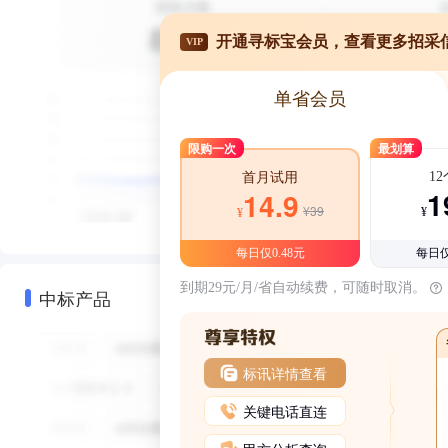
开通寻标宝会员，查看更多招采
VIP
单省会员
限购一次
最划算
1
首月试用
1
14.9
¥39
¥
¥
每日仅0.48元
每日仅
到期29元/月/省自动续费，可随时取消。
中标产品
标讯详情查看
关键电话直连