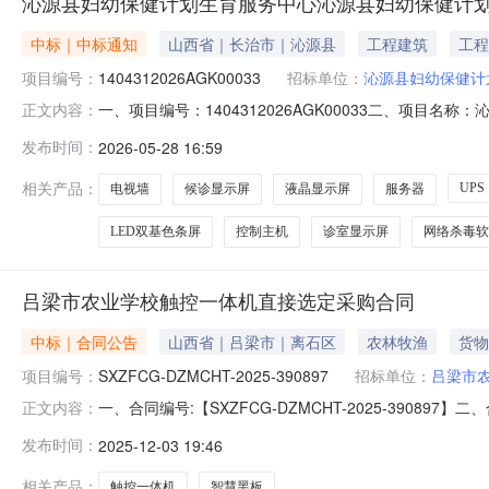
沁源县妇幼保健计划生育服务中心沁源县妇幼保健计划
中标｜中标通知
山西省｜长治市｜沁源县
工程建筑
工程
项目编号：
1404312026AGK00033
招标单位：
沁源县妇幼保健计
一、项目编号：1404312026AGK00033二、项
正文内容：
标结果：序号供应商名称供应商地址中标（成交）金额评审总得
发布时间：
2026-05-28 16:59
标理由其他事项四、主要标的信息货物类主要标的信息：
系统集中采购
相关产品：
UPS
电视墙
候诊显示屏
液晶显示屏
服务器
LED双基色条屏
控制主机
诊室显示屏
网络杀毒软
吕梁市农业学校触控一体机直接选定采购合同
中标｜合同公告
山西省｜吕梁市｜离石区
农林牧渔
货物
项目编号：
SXZFCG-DZMCHT-2025-390897
招标单位：
吕梁市
一、合同编号:【SXZFCG-DZMCHT-2025-39
正文内容：
采购订单】五、合同主体采购人（甲方）：【吕梁市农业
发布时间：
2025-12-03 19:46
址：太原市小店区晋阳街68号海棠国际大厦14层15层联
型:
相关产品：
触控一体机
智慧黑板