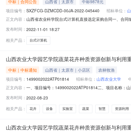
中标｜合同公告
山西省｜太原市
中标9878元
项目编号：
SXZFCG-DZMCDD-00JA-2022-045440
招标单位：
山
山西省农业科学院台式计算机直接选定采购合同一、合同编号:SX
正文内容：
号:SXZFCG-DZMCDD-00JA-2022-0454
发布时间：
2022-11-01 18:27
（乙方）：山西韬越科技有限公司地址：晋阳街68号海棠
相关产品：
台式计算机
山西农业大学园艺学院蔬菜花卉种质资源创新与利用
中标｜中标通知
山西省｜太原市｜小店区
农林牧渔
项目编号：
1499002022ATP01814
招标单位：
山西农业大学
一、项目编号：1499002022ATP01814二、项
正文内容：
序号标项名称总价(元)中标供应商名称中标供应商地址中标供
发布时间：
2022-08-23
91140105MA0LP3D4672第二包报价:991890(元
相关产品：
花卉
设备
实验室
蔬菜
智慧
资源利用
山西农业大学园艺学院蔬菜花卉种质资源创新与利用