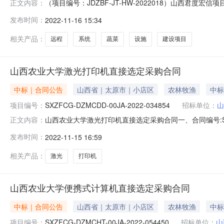
（项目编号：JDZBF-JT-HW-2022018）山西君
正文内容：
目（采购项目编号JDZBF-JT-HW-2022018）
发布时间：
2022-11-16 15:34
报价1山西韬越科技有限公司212900.00元二、提出
相关产品：
远程
系统
蔬菜
设施
建设项目
山西农业大学激光打印机直接选定采购合同
中标｜合同公告
山西省｜太原市｜小店区
农林牧渔
中标
项目编号：
SXZFCG-DZMCDD-00JA-2022-034854
招标单位：
山
山西农业大学激光打印机直接选定采购合同一、合同编号:SXZFC
正文内容：
DZMCDD-00JA-2022-034854四、项目名称
发布时间：
2022-11-15 16:59
应商（乙方）：山西韬越科技有限公司地址：晋阳街68号
相关产品：
激光
打印机
山西农业大学便携式计算机直接选定采购合同
中标｜合同公告
山西省｜太原市｜小店区
农林牧渔
中标
项目编号：
SXZFCG-DZMCHT-00JA-2022-054450
招标单位：
山