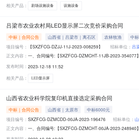
工程招标代
相关产品：
剧场设施设备
设施设备
吕梁市农业农村局LED显示屏二次竞价采购合同
中标｜合同公告
山西省｜吕梁市｜离石区
农林牧渔
中标
项目编号：
【SXZFCG-DZJJ-11J-2023-008259】
招标单位：
吕
一、合同编号:【SXZFCG-DZMCHT-11JB-2023-35
正文内容：
四、项目名称:【吕梁市农业农村局二次竞价项目】五、
发布时间：
2023-12-18 11:52
科技有限公司】地址：晋阳街68号海棠国际大厦14层15层
相关产品：
LED显示屏
山西省农业科学院复印机直接选定采购合同
中标｜合同公告
山西省｜太原市
中标6000元
项目编号：
SXZFCG-DZMCDD-00JA-2023-196476
招标单位：
山
一、合同编号:【SXZFCG-DZMCHT-00JA-2023-2
正文内容：
196476】四、项目名称:【山西省农业科学院复印机
发布时间：
2023-10-08 19:33