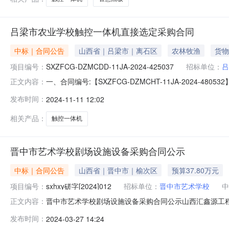
吕梁市农业学校触控一体机直接选定采购合同
中标｜合同公告
山西省｜吕梁市｜离石区
农林牧渔
货物
项目编号：
SXZFCG-DZMCDD-11JA-2024-425037
招标单位：
吕
一、合同编号:【SXZFCG-DZMCHT-11JA-2024-4
正文内容：
425037】四、项目名称:【吕梁市农业学校触控一体
发布时间：
2024-11-11 12:02
北东路40号联系人：吕梁市农业学校供应商（乙方）：【
相关产品：
触控一体机
晋中市艺术学校剧场设施设备采购合同公示
中标｜合同公告
山西省｜晋中市｜榆次区
预算37.80万元
项目编号：
sxhxy磋字[2024]012
招标单位：
晋中市艺术学校
中
晋中市艺术学校剧场设施设备采购合同公示山西汇鑫源工
正文内容：
其他招标，欢迎合格的供应商前来投标。项目名称：剧场设施设备
发布时间：
2024-03-27 14:24
联系方式：采购单位：晋中市艺术学校采购单位地址：山西省