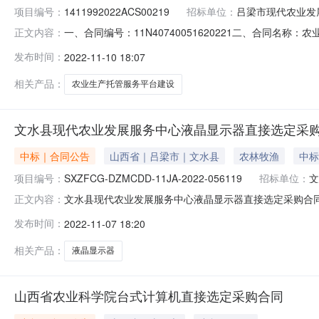
项目编号：
1411992022ACS00219
招标单位：
吕梁市现代农业发
一、合同编号：11N40740051620221二、合同名称
正文内容：
同主体采购人（甲方）：吕梁市现代农业发展服务中心地址：
发布时间：
2022-11-10 18:07
技有限公司地址：山西省太原市小店区联系方式：134531
相关产品：
农业生产托管服务平台建设
文水县现代农业发展服务中心液晶显示器直接选定采
中标｜合同公告
山西省｜吕梁市｜文水县
农林牧渔
中标
项目编号：
SXZFCG-DZMCDD-11JA-2022-056119
招标单位：
文
文水县现代农业发展服务中心液晶显示器直接选定采购合同一、合
正文内容：
购合同三、项目编号:SXZFCG-DZMCDD-11JA-
发布时间：
2022-11-07 18:20
址：文水县大陵街1号联系人：赵子文供应商（乙方）：山
相关产品：
液晶显示器
山西省农业科学院台式计算机直接选定采购合同