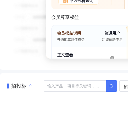
甲方分析查询
会员尊享权益
招投标
招
0