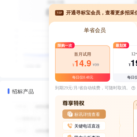
开通寻标宝会员，查看更多招采
VIP
单省会员
限购一次
最划算
1
首月试用
1
14.9
¥39
¥
¥
每日仅0.48元
每日仅
到期29元/月/省自动续费，可随时取消。
招标产品
标讯详情查看
关键电话直连