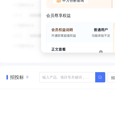
甲方分析查询
会员尊享权益
招投标
招
0