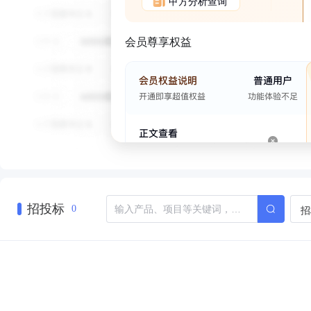
甲方分析查询
会员尊享权益
招投标
招
0