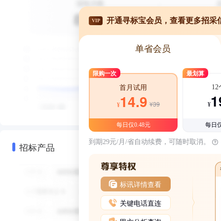
开通寻标宝会员，查看更多招采
VIP
单省会员
限购一次
最划算
1
首月试用
1
14.9
¥39
¥
¥
每日仅0.48元
每日仅
到期29元/月/省自动续费，可随时取消。
招标产品
标讯详情查看
关键电话直连