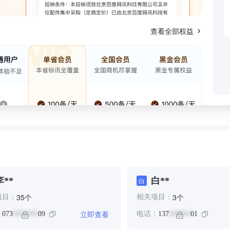
查看全部权益
李**
白**
白
个
个
35
3
项目：
相关项目：
立即查看
：
073
09
电话：
137
01
*******
******