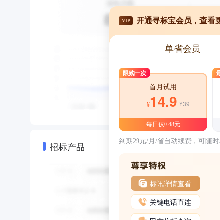
开通寻标宝会员，查看
VIP
单省会员
限购一次
首月试用
14.9
¥39
¥
每日仅0.48元
到期29元/月/省自动续费，可随
招标产品
标讯详情查看
关键电话直连