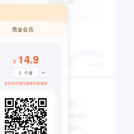
黑金会员
14.9
¥
支付后可进行选择生效省份