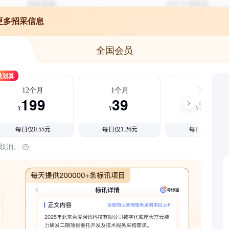
更多招采信息
全国会员
最划算
12个月
1个月
3个月
199
39
99
¥
¥
¥
每日仅0.55元
每日仅1.26元
每日仅1.08元
时取消。