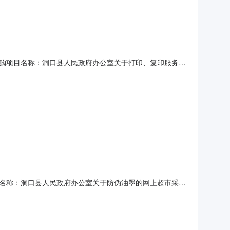
购项目名称：洞口县人民政府办公室关于打印、复印服务的
购公告发布日期：七、终止原因：原因类型:采购人原因补充说
名称：洞口县人民政府办公室关于防伪油墨的网上超市采购
期：七、终止原因：原因类型:采购人原因补充说明:不需要了。