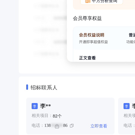
甲方分析查询
会员尊享权益
招标联系人
李**
李
李
个
82
相关项目：
相关
立即查看
电话：
138
86
电话
******