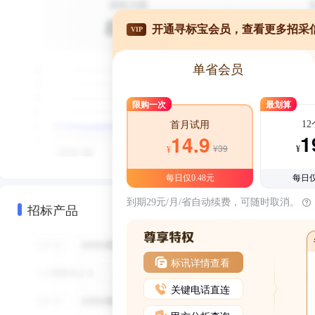
开通寻标宝会员，查看更多招采
VIP
单省会员
限购一次
最划算
1
首月试用
1
14.9
¥39
¥
¥
每日仅0.48元
每日仅
到期29元/月/省自动续费，可随时取消。
招标产品
标讯详情查看
关键电话直连