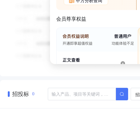
甲方分析查询
会员尊享权益
招投标
招
0