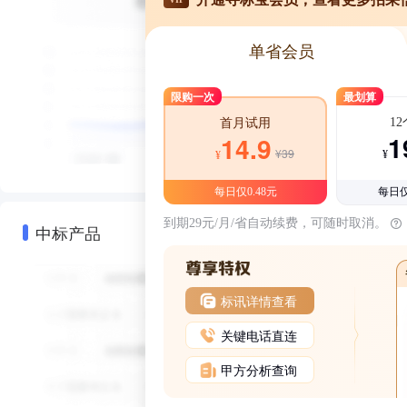
单省会员
限购一次
最划算
1
首月试用
1
14.9
¥39
¥
¥
每日仅0.48元
每日仅
到期29元/月/省自动续费，可随时取消。
中标产品
标讯详情查看
关键电话直连
甲方分析查询