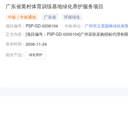
广东省黄村体育训练基地绿化养护服务项目
中标｜中标通知
广东省
环保绿化
项目编号：
PSP-GD-0206104
中标单位：
广州市立景园林绿化有
[项目编号：PSP-GD-0206104]广州采联采购招标代理
正文内容：
圆满结束，现将成交人名单公告如下：一、采购项目名称、
发布时间：
2006-11-24
GZ-0206104]中的包组一，于2006年11月24日
相关产品：
绿化养护
NEW
HOT
5折起