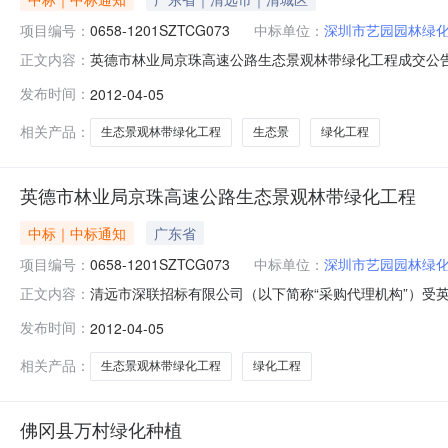
项目编号：
0658-1201SZTCG073
中标单位：
深圳市艺园园林绿
英德市林业局京珠高速公路生态景观林带绿化工程成交公告
正文内容：
用竞争性谈判方式进行采购。现就本次采购的成交结果公告如
发布时间：
2012-04-05
目包工程概况:01项目包：英德市林业局京珠高速公路1公
京珠高速公路25米
相关产品：
生态景观林带绿化工程
生态景
绿化工程
英德市林业局京珠高速公路生态景观林带绿化工程
中标｜中标通知
广东省
项目编号：
0658-1201SZTCG073
中标单位：
深圳市艺园园林绿
清远市深联招标有限公司（以下简称“采购代理机构”）受
正文内容：
如下：一、项目名称：英德市林业局京珠高速公路生态景观林带
发布时间：
2012-04-05
可视范围林带绿化工程采购内容：京珠高速公路1公里可视
高速公路25米宽
相关产品：
生态景观林带绿化工程
绿化工程
佛冈县万村绿化种植