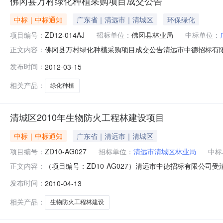
佛冈县万村绿化种植采购项目成交公告
中标｜中标通知
广东省｜清远市｜清城区
环保绿化
项目编号：
ZD12-014AJ
招标单位：
佛冈县林业局
中标单位：
佛冈县万村绿化种植采购项目成交公告清远市中德招标有
正文内容：
一、采购单位名称：佛冈县林业局二、采购项目编号：ZD1
发布时间：
2012-03-15
山镇、汤塘镇苗木采购及种植管护；B包：石角镇、水头镇
府采购网、广东省政府采购网和清远
相关产品：
绿化种植
清城区2010年生物防火工程林建设项目
中标｜中标通知
广东省｜清远市｜清城区
项目编号：
ZD10-AG027
招标单位：
清远市清城区林业局
中标
（项目编号：ZD10-AG027）清远市中德招标有限公司
正文内容：
购，现就本次采购的中标结果公告如下：一、采购人名称：清
发布时间：
2010-04-13
式：公开招标。五、采购项目简要说明：1、货物名称：生物
和
相关产品：
生物防火工程林建设