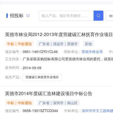
招投标
中
12
英德市林业局2012-2013年度营建碳汇林抚育作业项目
中标｜中标通知
广东省｜清远市｜英德市
其他
项目编号：
0851-1461QY01CL66
招标单位：
英德市林业局
中
广东采联采购招标有限公司受英德市林业局的委托，就英德市林业
正文内容：
次采购的中标结果公告如下：一、采购人名称：英德市林业局二、
发布时间：
2014-09-09
采购方式：公开招标五、采购项目简要说明：项目内容段号面积（
相关产品：
营建碳汇林抚育作业项目
英德市2014年度碳汇造林建设项目中标公告
中标｜中标通知
广东省｜深圳市｜南山区
项目编号：
0658-1301SZTCG344
中标单位：
深圳市夺天工园林