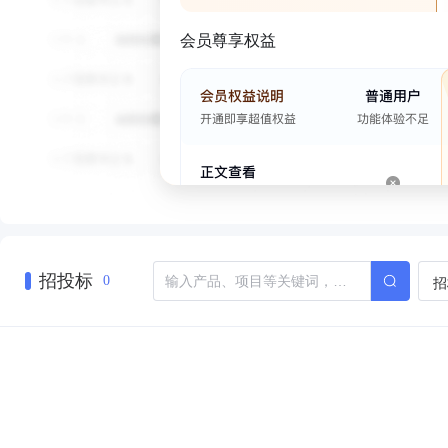
会员尊享权益
招投标
招
0