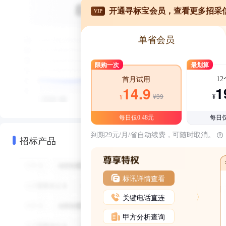
开通寻标宝会员，查看更多招采
VIP
单省会员
限购一次
最划算
1
首月试用
1
14.9
¥39
¥
¥
每日仅0.48元
每日仅
到期29元/月/省自动续费，可随时取消。
招标产品
标讯详情查看
关键电话直连
甲方分析查询