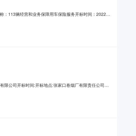
名称：113辆经营和业务保障用车保险服务开标时间：2022-
中心支公司652023年1月1日-2025年12月31日符合招
到2025年12月31日符
有限公司开标时间:开标地点:张家口卷烟厂有限责任公司公
险业所属地区：张家口市-桥东区开标时间:2021-09-
代码工期投标报价投标文件递交时间项目负责人质量标准其他内