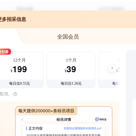
更多招采信息
全国会员
最划算
12个月
1个月
3个月
199
39
99
¥
¥
¥
每日仅0.55元
每日仅1.26元
每日仅1.08元
时取消。