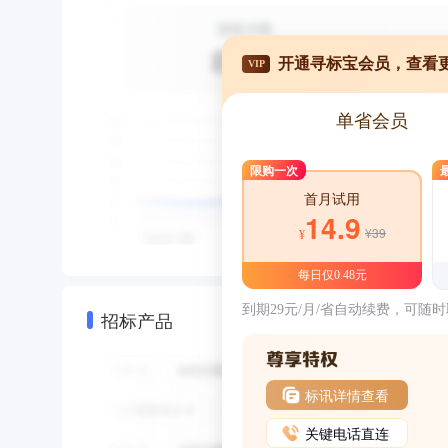
开通寻标宝会员，查看
VIP
单省会员
限购一次
首月试用
14.9
¥39
¥
每日仅0.48元
到期29元/月/省自动续费，可随
招标产品
标讯详情查看
关键电话直连