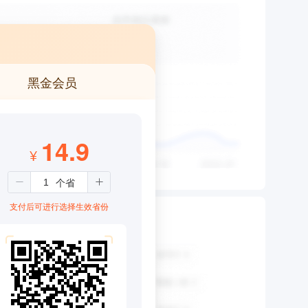
黑金会员
14.9
¥
支付后可进行选择生效省份