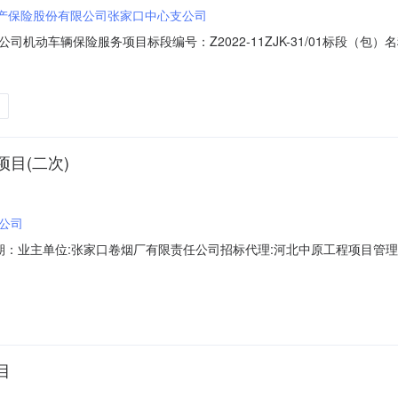
产保险股份有限公司张家口中心支公司
动车辆保险服务项目标段编号：Z2022-11ZJK-31/01标段（包）
数服务期服务质量投标有效期开标情况说明1中华联合财产保险股份有限公司张家口
2月20日2中国平安财产保险股份有限公司张家口中心支公司652023年1月1日
目(二次)
公司
期：业主单位:张家口卷烟厂有限责任公司招标代理:河北中原工程项目管理
家口卷烟厂有限责任公司公司财产保险服务项目（二次）所属行业：金融业/保
大街6号全季酒店（建工学院店）6楼会议室序号投标单位名称统一社会信用
目