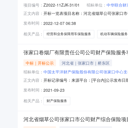
项目编号：
Z2022-11ZJK-31/01
招标单位：
中华联合财
开标一览表项目名称：河北省烟草公司张家口市公司机
正文内容：
12-0609:30序号投标人名称投标自主定价系
发布时间：
2022-12-07 06:38
标人要求的服务质量2022年12月6日--2023年
相关产品：
经营和业务保障用车保险服务
机动车辆保险服务
张家口卷烟厂有限责任公司公司财产保险服务项
中标｜开标公示
河北省｜张家口市｜桥东区
招标单位：
中国太平洋财产保险股份有限公司张家口中心支
开标记录编号：来源平台：[平台内]公示发布日
正文内容：
司财产保险服务项目（二次）基本信息标段(包)张
发布时间：
2021-09-23
1709:00开标地点:张家口市桥东区朝阳东
容1中国人民财
相关产品：
财产保险服务
河北省烟草公司张家口市公司财产综合保险项