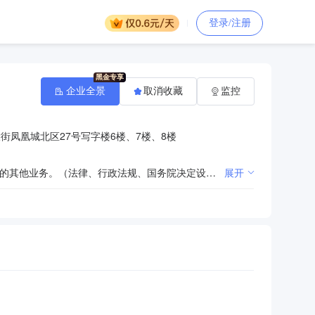
登录/注册
企业全景
取消收藏
监控
街凤凰城北区27号写字楼6楼、7楼、8楼
财产损失保险、责任保险、信用保险和保证保险；短期健康保险和意外伤害保险业务；经中国保监会批准的其他业务。（法律、行政法规、国务院决定设定的许可经营项目，须取得许可并经登记机关登记后方可经营）
展开