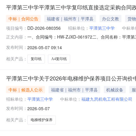
平潭第三中学平潭第三中学复印纸直接选定采购合同
中标｜合同公告
福建省｜福州市｜平潭县
办公文教
货物
项目编号：
DD-2026-080356
招标单位：
平潭第三中学
中标单
一、合同编号：HW-ZJXD-061972二、合同名称：平
正文内容：
人(甲方)：平潭第三中学地址：福建省平潭综合实验区平潭
发布时间：
2026-05-07 09:14
尾垱街以北南台商贸中心11#楼09店面联系方式：133582
相关产品：
复印纸
A4复印纸
平潭第三中学关于2026年电梯维护保养项目公开询价
中标｜候选人公示
福建省｜福州市｜平潭县
机械设备
服
招标单位：
平潭第三中学
中标单位：
福建九思机电工程有限公司
发布时间：
2026-05-07
相关产品：
电梯维护保养