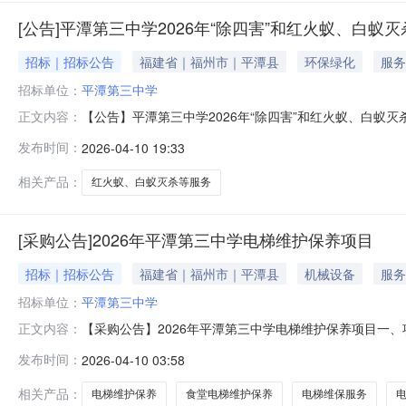
[公告]平潭第三中学2026年“除四害”和红火蚁、白蚁
招标｜招标公告
福建省｜福州市｜平潭县
环保绿化
服务
招标单位：
平潭第三中学
【公告】平潭第三中学2026年“除四害”和红火蚁、白
正文内容：
四害达标管理办法》及相关规范，拟对我校2026年“除
发布时间：
2026-04-10 19:33
平潭第三中学2026年“除四害”和红火蚁、白蚁灭杀等
食堂、功能室、教师公寓、绿化
相关产品：
红火蚁、白蚁灭杀等服务
[采购公告]2026年平潭第三中学电梯维护保养项目
招标｜招标公告
福建省｜福州市｜平潭县
机械设备
服务
招标单位：
平潭第三中学
【采购公告】2026年平潭第三中学电梯维护保养项目一、
正文内容：
年，自2026年5月1日起至2028年4月30日止。本项
发布时间：
2026-04-10 03:58
中标供应商进行年度考核。若考核结果为“合格”，且双方
金额为人民币1万
相关产品：
电梯维护保养
食堂电梯维护保养
电梯维保服务