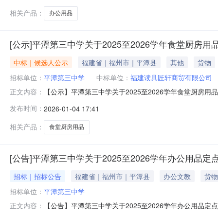
本公示发布即日起3
相关产品：
办公用品
[公示]平潭第三中学关于2025至2026学年食堂厨
中标｜候选人公示
福建省｜福州市｜平潭县
其他
货物
招标单位：
平潭第三中学
中标单位：
福建读具匠轩商贸有限公司
【公示】平潭第三中学关于2025至2026学年食堂厨房
正文内容：
束。到报名截止时间，共收到4家意向商家的报价方案。
发布时间：
2026-01-04 17:41
中选候选人：福建读具匠轩商贸有限公司报价：2156.2
司报价：4418元一、公
相关产品：
食堂厨房用品
[公告]平潭第三中学关于2025至2026学年办公用品
招标｜招标公告
福建省｜福州市｜平潭县
办公文教
货物
招标单位：
平潭第三中学
【公告】平潭第三中学关于2025至2026学年办公用
正文内容：
单位小额采购管理办法(修订稿)》（岚社会范〔2024〕