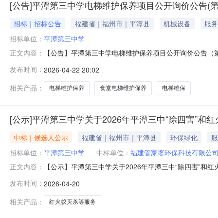
[公告]平潭第三中学电梯维护保养项目公开询价公告(第
招标｜招标公告
福建省｜福州市｜平潭县
机械设备
服务
招标单位：
平潭第三中学
【公告】平潭第三中学电梯维护保养项目公开询价公告（第
正文内容：
价。按照政府采购招标程序，经学校会议决定，本着公开
发布时间：
2026-04-22 20:02
一、项目概况1.项目名称：平潭第三中学食堂电梯维护保养项
服务期限为两年，合同采用
相关产品：
电梯维护保养
食堂电梯维护保养
电梯维保
[公示]平潭第三中学关于2026年平潭三中“除四害”
中标｜候选人公示
福建省｜福州市｜平潭县
环保绿化
服
招标单位：
平潭第三中学
中标单位：
福建管家婆环保科技有限公
【公示】平潭第三中学关于2026年平潭三中“除四害”和
正文内容：
选工作已结束。到报名截止时间，共收到5家意向商家的
发布时间：
2026-04-20
监督。第一中选候选人：福建管家婆环保科技有限公司报价：
福建分公司报价：1380
相关产品：
红火蚁灭杀等服务