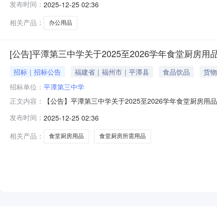
发布时间：
2025-12-25 02:36
进行公开询价，相关事宜公告如下：一、具体项目如下：1.
标。3.具体清单
相关产品：
办公用品
[公告]平潭第三中学关于2025至2026学年食堂厨房
招标｜招标公告
福建省｜福州市｜平潭县
食品饮品
货物
招标单位：
平潭第三中学
【公告】平潭第三中学关于2025至2026学年食堂厨
正文内容：
事业局直属单位小额采购管理办法(修订稿)》（岚社会范〔
发布时间：
2025-12-25 02:36
品定点采购项目进行公开询价，相关事宜公告如下：一、具体
价，总价最低者
相关产品：
食堂厨房用品
食堂厨房所需用品
NEW
HOT
5折起