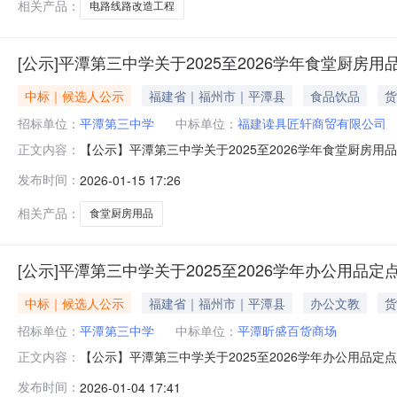
相关产品：
电路线路改造工程
[公示]平潭第三中学关于2025至2026学年食堂厨房
中标｜候选人公示
福建省｜福州市｜平潭县
食品饮品
货
招标单位：
平潭第三中学
中标单位：
福建读具匠轩商贸有限公司
【公示】平潭第三中学关于2025至2026学年食堂厨房
正文内容：
中食堂厨房用品定点采购项目三、询价结果公示时间：202
发布时间：
2026-01-15 17:26
业局和学校相关采购的文件精神，2026年1月4日，学校
候选人：平潭
相关产品：
食堂厨房用品
[公示]平潭第三中学关于2025至2026学年办公用
中标｜候选人公示
福建省｜福州市｜平潭县
办公文教
货
招标单位：
平潭第三中学
中标单位：
平潭昕盛百货商场
【公示】平潭第三中学关于2025至2026学年办公用品
正文内容：
名截止时间，共收到3家意向商家的报价方案。本次项目
发布时间：
2026-01-04 17:41
人：平潭昕盛百货商场报价：178.4元第二中选候选人：