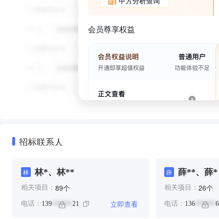
甲方分析查询
会员尊享权益
招标联系人
林*、林**
薛**、薛*
林
薛
个
个
89
26
相关项目：
相关项目：
立即查看
电话：
139
21
电话：
136
6
******
******