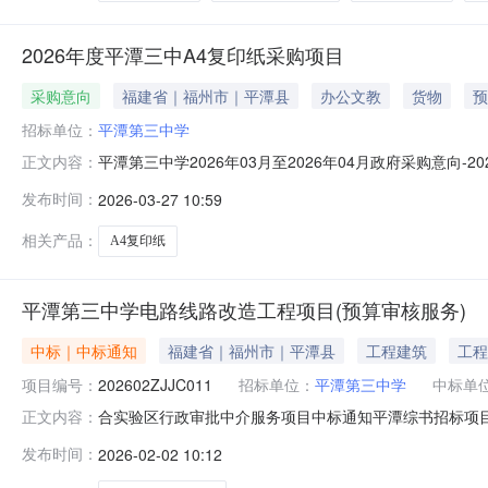
2026年度平潭三中A4复印纸采购项目
采购意向
福建省｜福州市｜平潭县
办公文教
货物
预
招标单位：
平潭第三中学
平潭第三中学2026年03月至2026年04月政府采购意向
正文内容：
年03月至2026年04月政府采购意向采购单位：平潭第三中
发布时间：
2026-03-27 10:59
内容:A4复印纸采购数量:700.0000包主要功能或目标:
相关产品：
A4复印纸
平潭第三中学电路线路改造工程项目(预算审核服务)
中标｜中标通知
福建省｜福州市｜平潭县
工程建筑
工程
项目编号：
202602ZJJC011
招标单位：
平潭第三中学
中标单
合实验区行政审批中介服务项目中标通知平潭综书招标项目编号
正文内容：
项目（预算审核服务）中介服务项目投标，经公开竞价，被
发布时间：
2026-02-02 10:12
限为30个日历天项目服务标准及质量要求：符合现行国家规范、