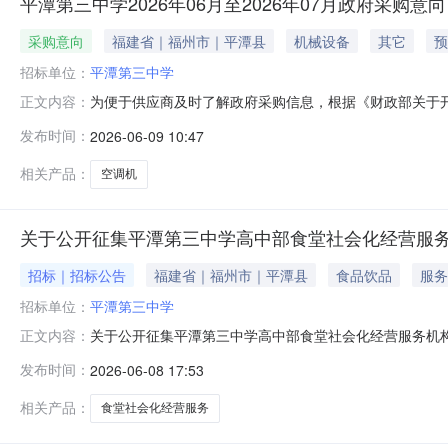
平潭第三中学2026年06月至2026年07月政府采购意向
采购意向
福建省｜福州市｜平潭县
机械设备
其它
预
招标单位：
平潭第三中学
为便于供应商及时了解政府采购信息，根据《财政部关于开展
正文内容：
开如下：序号采购项目名称采购需求概况预算金额(万元)预
发布时间：
2026-06-09 10:47
需满足的要求：满足办公及教学要求7.000000202
中学202
相关产品：
空调机
关于公开征集平潭第三中学高中部食堂社会化经营服
招标｜招标公告
福建省｜福州市｜平潭县
食品饮品
服务
招标单位：
平潭第三中学
关于公开征集平潭第三中学高中部食堂社会化经营服务机
正文内容：
条件的餐饮企业报送相关方案，具体要求如下：一、报名时间:2026
发布时间：
2026-06-08 17:53
总务处(平潭综合实验区敖东镇敖东街11号)三、报名须
相关产品：
食堂社会化经营服务