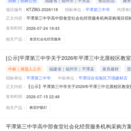
招标｜招标公告
福建省｜福州市｜平潭县
食品饮品
服务
项目编号：
KTZBG-2026118
招标单位：
平潭第三中学
代理单
平潭第三中学高中部食堂社会化经营服务机构采购项目招
正文内容：
开招标，现邀请国内合格的投标人前来密封投标。1、项目名
发布时间：
2026-07-24 19:43
主要技术规格：详见招标项目一览表及第三章招标内容及要求4、招标
相关产品：
食堂社会化经营服务
[公示]平潭第三中学关于2026年平潭三中北厝校区
中标｜候选人公示
福建省｜福州市｜平潭县
家具建材
货
招标单位：
平潭第三中学
中标单位：
平潭综合实验区万强建材店
【公示】平潭第三中学关于2026年平潭三中北厝校区教
正文内容：
已结束。到报名截止时间，共收到5家意向商家的报价方
发布时间：
2026-07-15 22:48
第一中选候选人：平潭综合实验区万强建材店报价：3978
一、公示时间：自本公示发布即
相关产品：
教室护眼灯
平潭第三中学高中部食堂社会化经营服务机构采购方