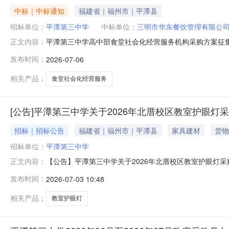
中标｜中标通知
福建省｜福州市｜平潭县
招标单位：
平潭第三中学
中标单位：
三明市华东餐饮管理有限公
平潭第三中学高中部食堂社会化经营服务机构采购方案征
正文内容：
（一）征集单位：平潭第三中学（二）项目名称：平潭第
发布时间：
2026-07-06
示链接：（四）评审信息1、评审地点：福建省翔晖招标有限公
本项目参加报名共有3家供应商，至
相关产品：
食堂社会化经营服务
[公告]平潭第三中学关于2026年北厝校区教室护眼灯
招标｜招标公告
福建省｜福州市｜平潭县
家具建材
货物
招标单位：
平潭第三中学
【公告】平潭第三中学关于2026年北厝校区教室护眼灯
正文内容：
单位小额采购管理办法(修订稿)》（岚社会范〔2024〕
发布时间：
2026-07-03 10:48
开询价，相关事宜公告如下：一、具体项目如下：1.项目
（总价不超过6.5万元）
相关产品：
教室护眼灯