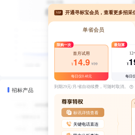
开通寻标宝会员，查看更多招采
VIP
单省会员
限购一次
最划算
1
首月试用
1
14.9
¥39
¥
¥
每日仅0.48元
每日仅
到期29元/月/省自动续费，可随时取消。
招标产品
标讯详情查看
关键电话直连