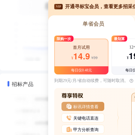
开通寻标宝会员，查看更多招采
VIP
单省会员
限购一次
最划算
1
首月试用
1
14.9
¥39
¥
¥
每日仅0.48元
每日仅
到期29元/月/省自动续费，可随时取消。
招标产品
标讯详情查看
关键电话直连
甲方分析查询