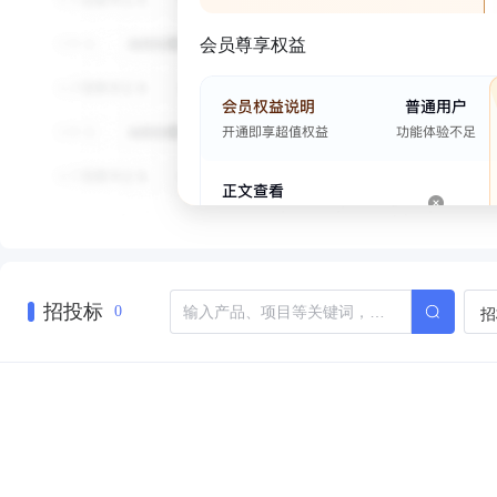
会员尊享权益
招投标
招
0