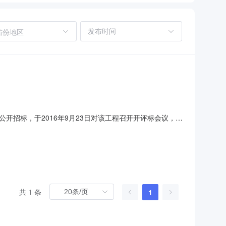
省份地区
招标，于2016年9月23日对该工程召开开评标会议，经
丘市国基建筑安装有限公司第二中标候选人：中康建设管理
造价咨询有限公司联系人：李丽电话：03558568868
共 1 条
1