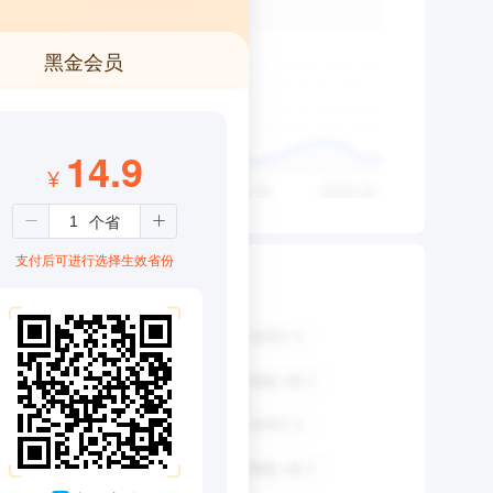
黑金会员
14.9
¥
支付后可进行选择生效省份