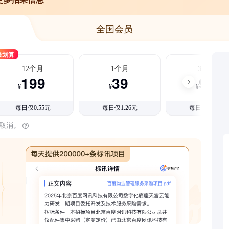
全国会员
最划算
12个月
1个月
3个月
199
39
99
¥
¥
¥
每日仅0.55元
每日仅1.26元
每日仅1.08元
时取消。