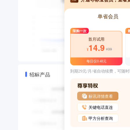
单省会员
限购一次
首月试用
14.9
¥39
¥
每日仅0.48元
到期29元/月/省自动续费，可随
招标产品
标讯详情查看
关键电话直连
甲方分析查询