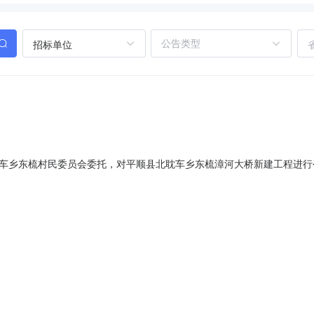
招标单位
车乡东梳村民委员会委托，对平顺县北耽车乡东梳漳河大桥新建工程进行公开
北耽车乡东梳漳河大桥新建工程中标候选人推荐表：第一中标候选人：商
会联系人：赵书记电话：13935586270招标代理机构：长治市建威工程