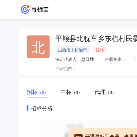
平顺县北耽车乡东梳村民
北
山西省 | 长治市
注销
法定代表人：
赵日胜
注册资本：
-
经营范围：
-
招标
中标
代理
（0）
（0）
（0）
招标分析
开通寻标宝会员，查看
VIP