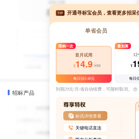
开通寻标宝会员，查看更多招采
VIP
单省会员
限购一次
最划算
1
首月试用
1
14.9
¥39
¥
¥
每日仅0.48元
每日仅
到期29元/月/省自动续费，可随时取消。
招标产品
标讯详情查看
关键电话直连