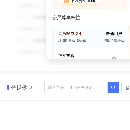
甲方分析查询
会员尊享权益
招投标
招
0