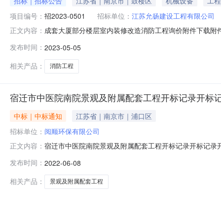
招标｜招标公告
江苏省｜南京市｜鼓楼区
机械设备
工程
项目编号：
招2023-0501
招标单位：
江苏允扬建设工程有限公司
成套大厦部分楼层室内装修改造消防工程询价附件下载附件
正文内容：
招标条件本成套大厦部分楼层室内装修改造消防工程已由项
发布时间：
2023-05-05
为其他。二、项目概况和招标范围规模：最高限价：79.2
要求成套大厦部分楼层室内装修
相关产品：
消防工程
宿迁市中医院南院景观及附属配套工程开标记录开标
中标｜中标通知
江苏省｜南京市｜浦口区
招标单位：
阅顺环保有限公司
宿迁市中医院南院景观及附属配套工程开标记录开标记录开标参与
正文内容：
价:0.00元\/%;工期:日历天;质量要求:;保证金金额:0.0
发布时间：
2022-06-08
保证金金额:0.00元,投标文件递交时间:WedJun0809:0
相关产品：
景观及附属配套工程