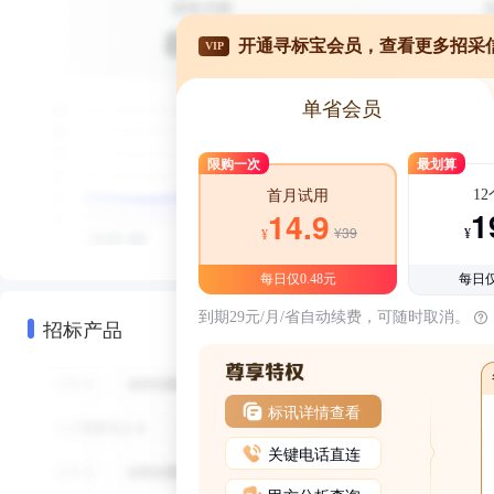
开通寻标宝会员，查看更多招采
VIP
单省会员
限购一次
最划算
1
首月试用
1
14.9
¥39
¥
¥
每日仅0.48元
每日仅
到期29元/月/省自动续费，可随时取消。
招标产品
标讯详情查看
关键电话直连