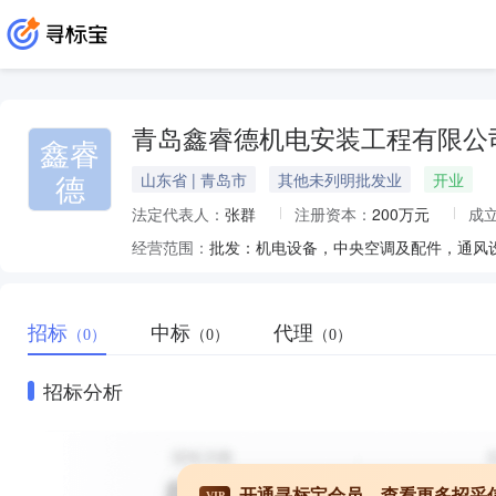
青岛鑫睿德机电安装工程有限公
鑫睿
德
山东省 | 青岛市
其他未列明批发业
开业
法定代表人：
张群
注册资本：
200万元
成
经营范围：
招标
中标
代理
（0）
（0）
（0）
招标分析
开通寻标宝会员，查看更多招采
VIP