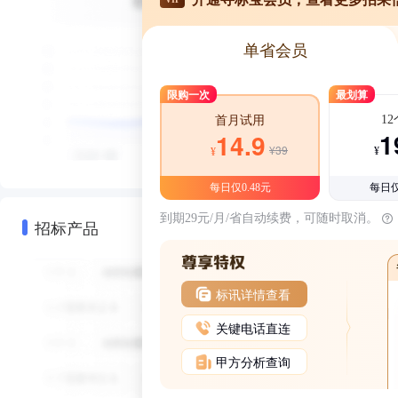
单省会员
限购一次
最划算
1
首月试用
1
14.9
¥39
¥
¥
每日仅0.48元
每日仅
到期29元/月/省自动续费，可随时取消。
招标产品
标讯详情查看
关键电话直连
甲方分析查询