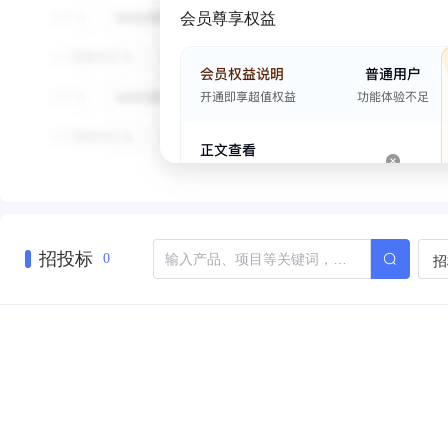
会员尊享权益
招投标
招
0