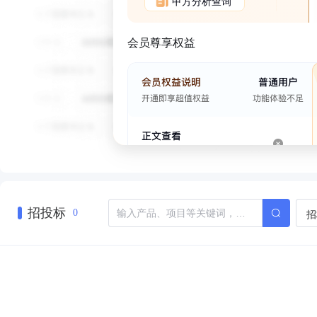
甲方分析查询
会员尊享权益
招投标
招
0