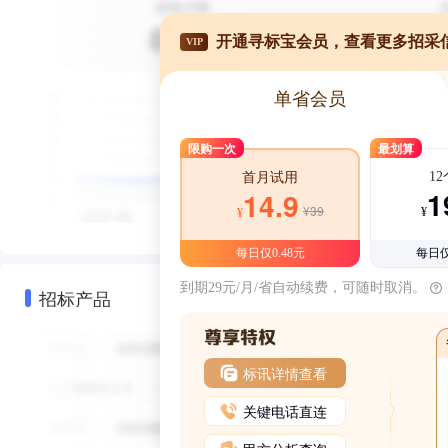
开通寻标宝会员，查看更多招采
VIP
单省会员
限购一次
最划算
1
首月试用
1
14.9
¥39
¥
¥
每日仅0.48元
每日仅
到期29元/月/省自动续费，可随时取消。
招标产品
标讯详情查看
关键电话直连