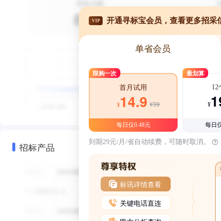
开通寻标宝会员，查看更多招采
VIP
单省会员
限购一次
最划算
1
首月试用
1
14.9
¥39
¥
¥
每日仅0.48元
每日仅
到期29元/月/省自动续费，可随时取消。
招标产品
标讯详情查看
关键电话直连