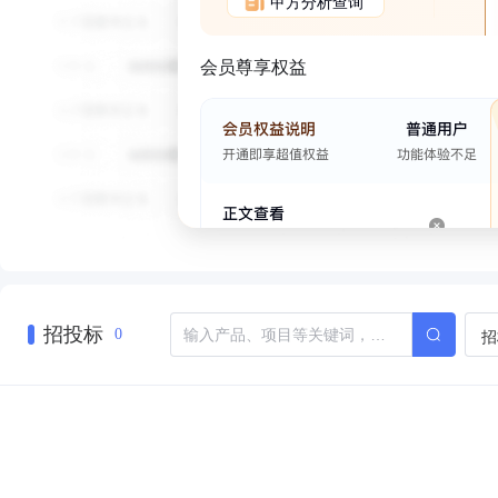
甲方分析查询
会员尊享权益
招投标
招
0