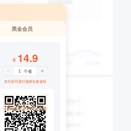
黑金会员
14.9
¥
支付后可进行选择生效省份