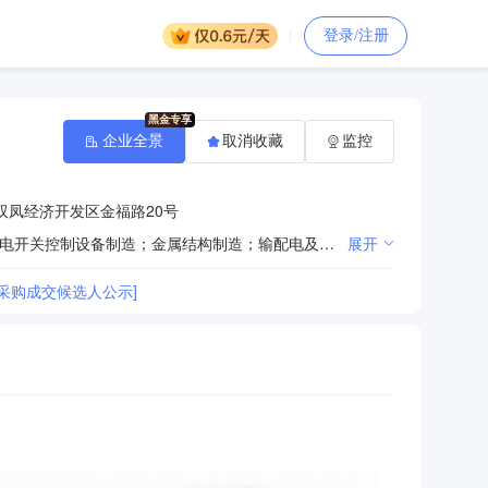
登录/注册
企业全景
取消收藏
监控
双凤经济开发区金福路20号
一般项目：配电开关控制设备研发；电气信号设备装置制造；机械电气设备制造；电力设施器材制造；配电开关控制设备制造；金属结构制造；输配电及控制设备制造；电力电子元器件制造；配电开关控制设备销售；电工仪器仪表销售；建筑材料销售；五金产品批发；金属结构销售；电气信号设备装置销售；电线、电缆经营；智能输配电及控制设备销售；电力电子元器件销售；电工器材销售；电气设备销售；机械电气设备销售；电气设备修理（除许可业务外，可自主依法经营法律法规非禁止或限制的项目）许可项目：电线、电缆制造；电气安装服务；输电、供电、受电电力设施的安装、维修和试验（依法须经批准的项目，经相关部门批准后方可开展经营活动，具体经营项目以相关部门批准文件或许可证件为准）
展开
采购成交候选人公示]