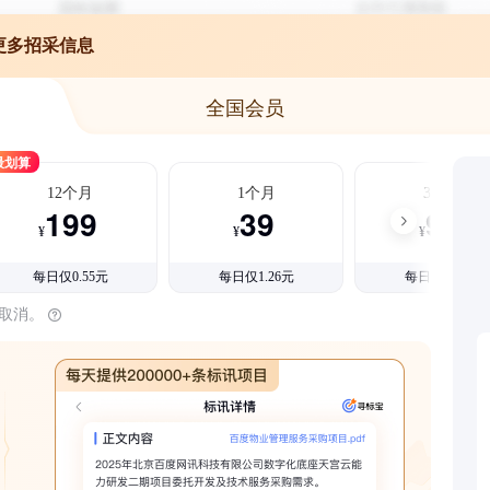
更多招采信息
全国会员
最划算
12个月
1个月
3个月
199
39
99
¥
¥
¥
每日仅0.55元
每日仅1.26元
每日仅1.08元
时取消。