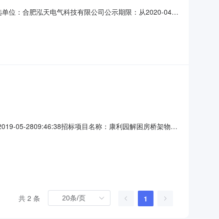
单位：合肥泓天电气科技有限公司公示期限：从2020-04-
0551-62861015投诉电话：纪委监察室0551-
9-05-2809:46:38招标项目名称：康利园解困房桥架物资
9-05-28起至2019-05-31止以上公示如有异议，应
9-05-28
共 2 条
1