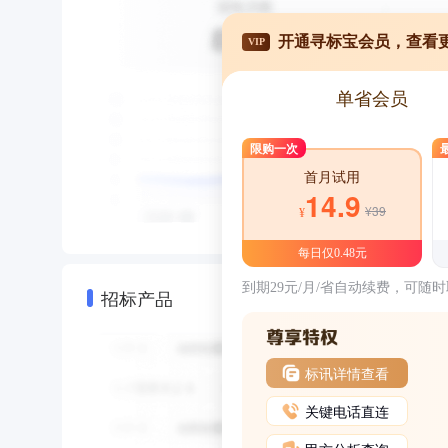
开通寻标宝会员，查看
VIP
单省会员
限购一次
首月试用
14.9
¥39
¥
每日仅0.48元
到期29元/月/省自动续费，可随
招标产品
标讯详情查看
关键电话直连