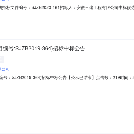
标文件编号：SJZB2020-161招标人：安徽三建工程有限公司中标候选
请在本招标结果公示期限之内，请以书面形式咨询安徽三建招标中心。咨询电话：陈工
:SJZB2019-364)招标中标公告
工
限公司
：SJZB2019-364)招标中标公告【公示已结束】点击数：219时间：201
安徽三建工程有限公司中标候选单位：合肥泓天电气科技有限公司公示期限：从201
察室提出。联系人：张主任0551-62863058安徽三建工程有限公司201