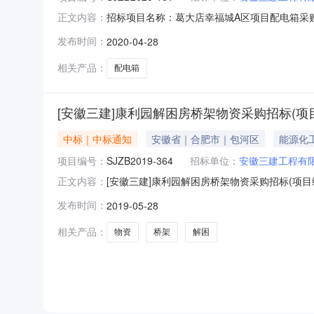
招标项目名称：葛大店幸福城A区项目配电箱采购招
正文内容：
28起至2020-05-01止投标单位如有疑义，
发布时间：
2020-04-28
62863058安徽三建工程有限公司2020-04-28
相关产品：
配电箱
[安徽三建]康利园解困房桥架物资采购招标(项目编号
中标｜中标通知
安徽省｜合肥市｜包河区
能源化
项目编号：
SJZB2019-364
招标单位：
安徽三建工程有
[安徽三建]康利园解困房桥架物资采购招标(项目编号
正文内容：
采购招标文件编号：SJZB2019-364招标人：
发布时间：
2019-05-28
在公示期内以书面形式向安徽三建工程有限公司纪委监
相关产品：
物资
桥架
解困