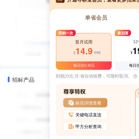
单省会员
限购一次
最划算
1
首月试用
1
14.9
¥39
¥
¥
每日仅0.48元
每日仅
到期29元/月/省自动续费，可随时取消。
招标产品
标讯详情查看
关键电话直连
甲方分析查询