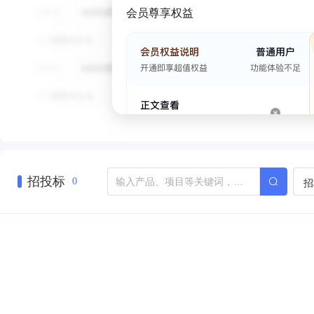
会员尊享权益
招投标
招
0