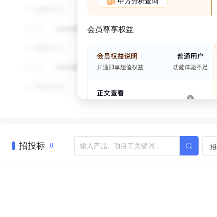
甲方分析查询
会员尊享权益
招投标
招
0