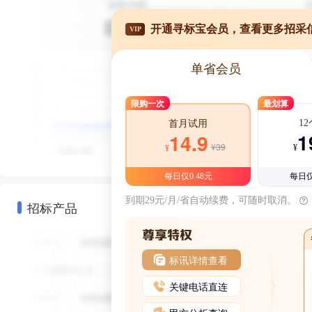
开通寻标宝会员，查看更多招采
VIP
单省会员
限购一次
最划算
1
首月试用
1
14.9
¥39
¥
¥
每日仅0.48元
每日仅
到期29元/月/省自动续费，可随时取消。
招标产品
标讯详情查看
关键电话直连