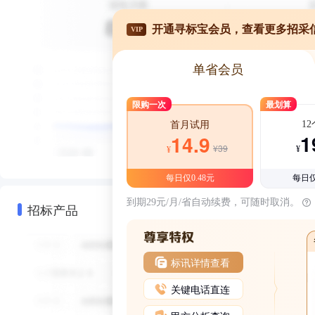
开通寻标宝会员，查看更多招采
VIP
单省会员
限购一次
最划算
1
首月试用
1
14.9
¥39
¥
¥
每日仅0.48元
每日仅
到期29元/月/省自动续费，可随时取消。
招标产品
标讯详情查看
关键电话直连