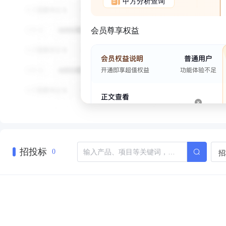
甲方分析查询
会员尊享权益
招投标
招
0