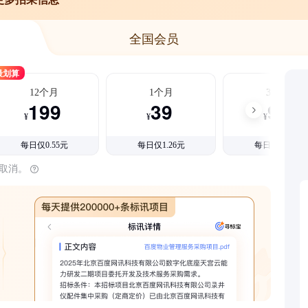
全国会员
最划算
12个月
1个月
3个月
199
39
99
¥
¥
¥
每日仅0.55元
每日仅1.26元
每日仅1.08元
时取消。