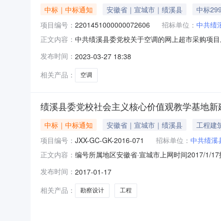
中标｜中标通知
安徽省｜宣城市｜绩溪县
中标29
项目编号：
2201451000000072606
招标单位：
中共绩
中共绩溪县委党校关于空调的网上超市采购项目成交
正文内容：
购结果公示如下：一、项目信息项目名称:中共绩溪县委
发布时间：
2023-03-27 18:38
计划信息:二、采购单位信息采购单位名称:中共绩
相关产品：
空调
绩溪县委党校社会主义核心价值观教学基地新
中标｜中标通知
安徽省｜宣城市｜绩溪县
工程建
项目编号：
JXX-GC-GK-2016-071
招标单位：
中共绩溪
编号所属地区安徽省·宣城市上网时间2017/
正文内容：
教学基地新建工程勘察设计中标候选人公示名称
发布时间：
2017-01-17
校地址：绩溪县华阳镇代理机构名称：黄山双星
JXX-GC-GK-2016-071
相关产品：
勘察设计
工程