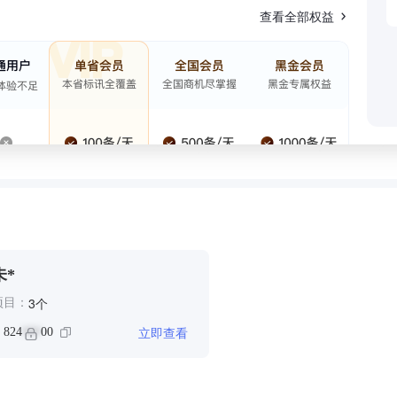
查看全部权益
未*
个
3
项目：
立即查看
：
824
00
***