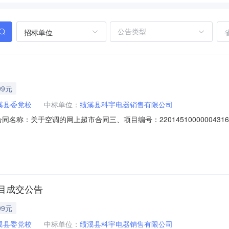
招标单位
99元
溪县委党校
中标单位：
绩溪县科宇电器销售有限公司
01二、合同名称：关于空调的网上超市合同三、项目编号：220145100000
徽省宣城市绩溪县华阳镇华高路联系方式：18056361921供应商（
方式：13605637576六、合同主体信息1.主要标的信息：主要标的名称：
目成交公告
99元
溪县委党校
中标单位：
绩溪县科宇电器销售有限公司