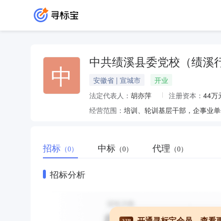
中共绩溪县委党校（绩溪
中
安徽省 | 宣城市
开业
法定代表人：
胡亦萍
注册资本：
44万
经营范围：
培训、轮训基层干部，企事业单
招标
中标
代理
（0）
（0）
（0）
招标分析
开通寻标宝会员，查看
VIP