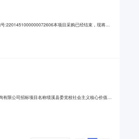
1451000000072606本项目采购已经结束，现将采
2606项目联系人:ah1824039001项目联系电话:/采购
式:直接采购成交日期:2023年3月
程咨询有限公司招标项目名称绩溪县委党校社会主义核心价值观
示内容工程建设项目中标公告招标人名称：中共绩溪县委党
校社会主义核心价值观教学基地新建工程勘察设计项目编号