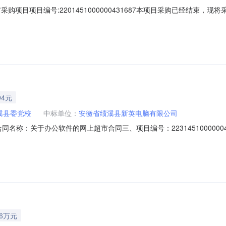
购项目项目编号:2201451000000431687本项目采购已经结束，
01451000000431687项目联系人:ah1824039001项目联系电
三、成交信息交易方式:直接采购成交日期:2024年4月3日总成交金额（元）
94元
溪县委党校
中标单位：
安徽省绩溪县新英电脑有限公司
02二、合同名称：关于办公软件的网上超市合同三、项目编号：2231451000
：安徽省宣城市绩溪县华阳镇华高路中共绩溪县委党校联系方式：18056
部左侧店面房联系方式：13966170752六、合同主体信息1.主要标的
86万元