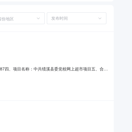
省份地区
0431687四、项目名称：中共绩溪县委党校网上超市项目五、合同
乙方）：绩溪县科宇电器销售有限公司地址：安徽省宣城市绩溪
格力KFR-35GW(35563)