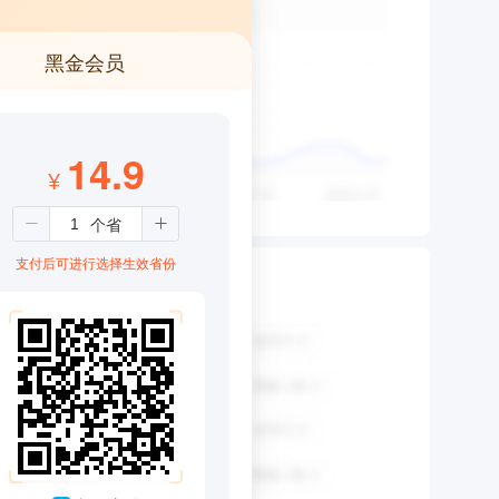
黑金会员
14.9
¥
支付后可进行选择生效省份