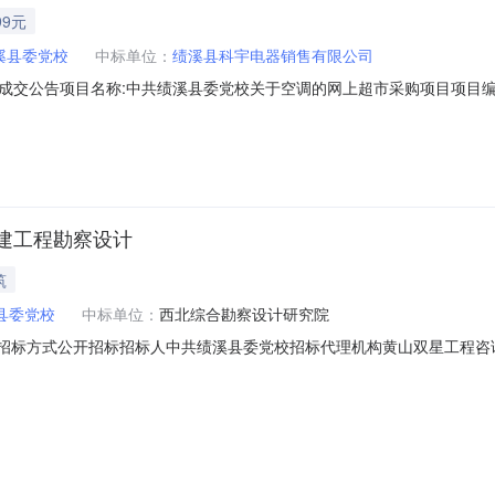
99元
溪县委党校
中标单位：
绩溪县科宇电器销售有限公司
公告项目名称:中共绩溪县委党校关于空调的网上超市采购项目项目编号:220
党校关于空调的网上超市采购项目采购项目项目编号:220145100000007
溪县委党校采购单位地址:/采购单位联系人和联系方式:三、成交信息交易方
建工程勘察设计
筑
县委党校
中标单位：
西北综合勘察设计研究院
1/17招标方式公开招标招标人中共绩溪县委党校招标代理机构黄山双星工
绩溪县委党校社会主义核心价值观教学基地新建工程勘察设计中标公示公
工程咨询有限公司地址：绩溪县东怡小区1号店面房项目名称绩溪县委党