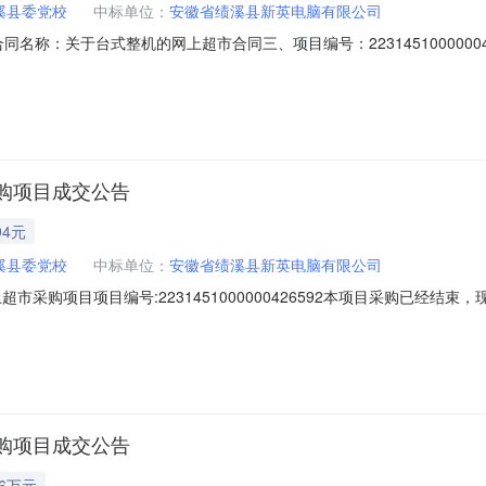
溪县委党校
中标单位：
安徽省绩溪县新英电脑有限公司
01二、合同名称：关于台式整机的网上超市合同三、项目编号：2231451000
：安徽省宣城市绩溪县华阳镇华高路中共绩溪县委党校联系方式：18056
武部左侧店面房联系方式：13966170752六、合同主体信息1.主要
购项目成交公告
94元
溪县委党校
中标单位：
安徽省绩溪县新英电脑有限公司
市采购项目项目编号:2231451000000426592本项目采购已经结
号:2231451000000426592项目联系人:ah1824039001项
方式:三、成交信息交易方式:直接采购成交日期:2024年3月28日总成交
购项目成交公告
86万元