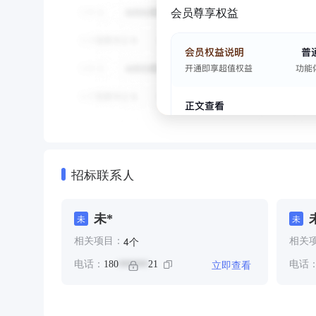
会员尊享权益
招标联系人
未*
未
未
个
4
相关项目：
相关
立即查看
电话：
180
21
电话
******