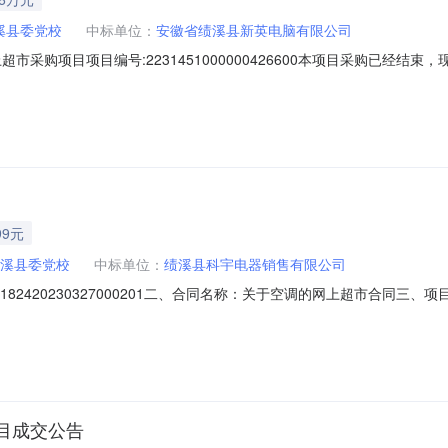
溪县委党校
中标单位：
安徽省绩溪县新英电脑有限公司
市采购项目项目编号:2231451000000426600本项目采购已经结
号:2231451000000426600项目联系人:ah1824039001项
方式:三、成交信息交易方式:直接采购成交日期:2024年3月28日总成交
99元
溪县委党校
中标单位：
绩溪县科宇电器销售有限公司
420230327000201二、合同名称：关于空调的网上超市合同三、项目编号
：中共绩溪县委党校地址：绩溪县华阳镇华高路联系方式：18056361
5号楼20号联系方式：13605637576六、合同主体信息1.主要标的
目成交公告