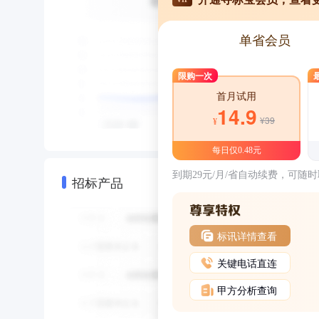
单省会员
限购一次
首月试用
14.9
¥39
¥
每日仅0.48元
到期29元/月/省自动续费，可随
招标产品
标讯详情查看
关键电话直连
甲方分析查询