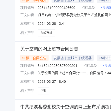
项目编号：
2231451000000426600
招标单位：
中共绩
项目名称:中共绩溪县委党校关于台式整机的网上超
正文内容：
委党校关于台式整机的网上超市采购项目采购项目项目编
发布时间：
2024-03-28 13:41
绩溪县委党校采购单位地址:/采购单位联系人和联系
相关产品：
台式整机
关于空调的网上超市合同公告
中标｜合同公告
安徽省｜宣城市｜绩溪县
中标29
项目编号：
34182420230327000201
招标单位：
中共绩
关于空调的网上超市合同公告一、合同编号：34182
正文内容：
委党校网上超市项目五、合同主体采购人（甲方）
发布时间：
2023-03-27 18:40
徽省宣城市绩溪县安徽省宣城市绩溪县华阳镇龙川大道
相关产品：
空调
中共绩溪县委党校关于空调的网上超市采购项