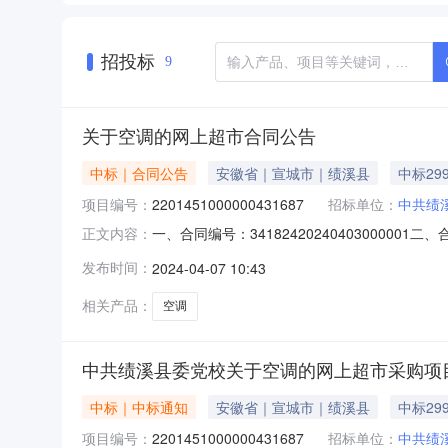
招投标
9
关于空调的网上超市合同公告
中标｜合同公告
安徽省｜宣城市｜绩溪县
中标29
项目编号：
2201451000000431687
招标单位：
中共绩
一、合同编号：341824202404030000
正文内容：
主体采购人（甲方）：中共绩溪县委党校地址：安
发布时间：
2024-04-07 10:43
县安徽省宣城市绩溪县华阳镇龙川大道5号楼20号联系
相关产品：
空调
中共绩溪县委党校关于空调的网上超市采购项
中标｜中标通知
安徽省｜宣城市｜绩溪县
中标29
项目编号：
2201451000000431687
招标单位：
中共绩