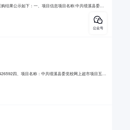
现将采购结果公示如下：一、项目信息项目名称:中共绩溪县委党
话:/采购计划信息:二、采购单位信息采购单位名称:中共绩溪县委
:2999（人民币）成交供应商
公众号
000426592四、项目名称：中共绩溪县委党校网上超市项目五、
361921供应商（乙方）：安徽省绩溪县新英电脑有限公司
信息：主要标的名称：金山WPSOffic