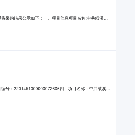
束，现将采购结果公示如下：一、项目信息项目名称:中共绩溪县
目联系电话:/采购计划信息:二、采购单位信息采购单位名称:中共
金额（元）:18600（人民币
：2201451000000072606四、项目名称：中共绩溪县
921供应商（乙方）：绩溪县科宇电器销售有限公司地址：安
信息：主要标的名称：格力KFR-35GW