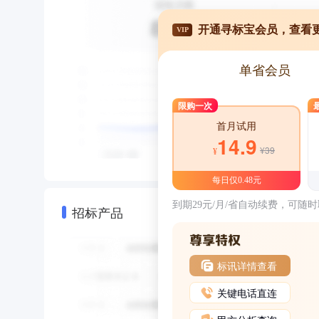
开通寻标宝会员，查看
VIP
单省会员
限购一次
首月试用
14.9
¥39
¥
每日仅0.48元
到期29元/月/省自动续费，可随
招标产品
标讯详情查看
关键电话直连