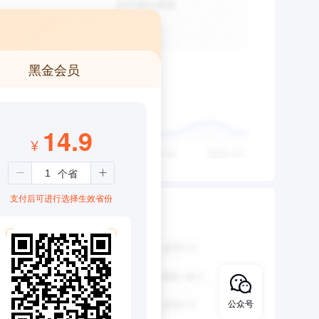
黑金会员
14.9
¥
支付后可进行选择生效省份
公众号