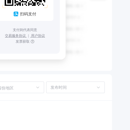
扫码支付
支付则代表同意
交易服务协议
｜
用户协议
发票获取
省份地区