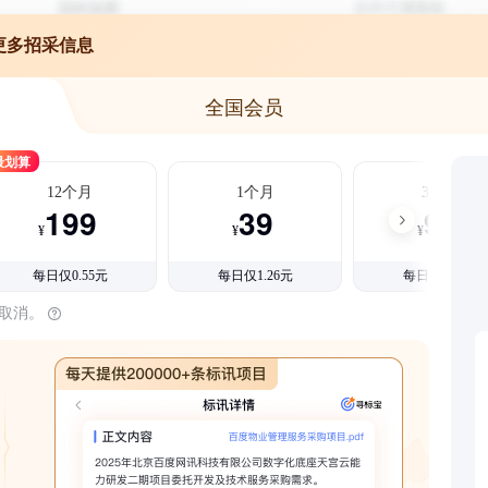
更多招采信息
全国会员
最划算
12个月
1个月
3个月
199
39
99
¥
¥
¥
每日仅0.55元
每日仅1.26元
每日仅1.08元
时取消。