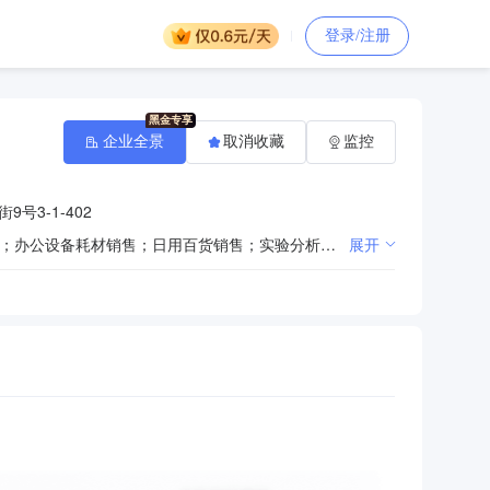
登录/注册
企业全景
取消收藏
监控
号3-1-402
一般项目：计算机软硬件及辅助设备零售；机械设备销售；通讯设备销售；办公用品销售；五金产品零售；办公设备耗材销售；日用百货销售；实验分析仪器销售；专用化学产品销售（不含危险化学品）；家具销售；软件开发；技术服务、技术开发、技术咨询、技术交流、技术转让、技术推广；智能农业管理；第一类医疗器械销售；第二类医疗器械销售；健康咨询服务（不含诊疗服务）；劳务服务（不含劳务派遣）；环境保护监测；生态资源监测；水资源管理；水利相关咨询服务。（除依法须经批准的项目外，凭营业执照依法自主开展经营活动）
展开