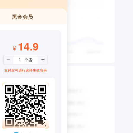
黑金会员
14.9
¥
支付后可进行选择生效省份