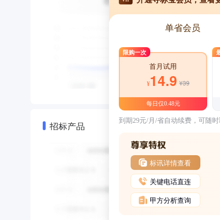
单省会员
限购一次
首月试用
14.9
¥39
¥
每日仅0.48元
到期29元/月/省自动续费，可随
招标产品
标讯详情查看
关键电话直连
甲方分析查询