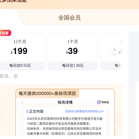
全国会员
最划算
12个月
1个月
3个月
199
39
99
¥
¥
¥
每日仅0.55元
每日仅1.26元
每日仅1.08元
时取消。