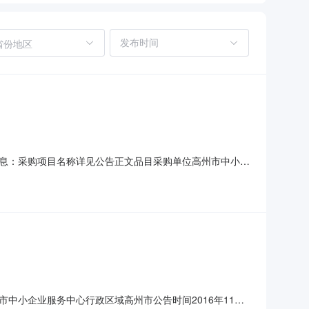
省份地区
告信息：采购项目名称详见公告正文品目采购单位高州市中小企
评审专家名单详见公告正文总中标金额详见公告正文联系人及联
文采购单位联系方式详见公告正文代理机构名称高州市公共
中小企业服务中心行政区域高州市公告时间2016年11月