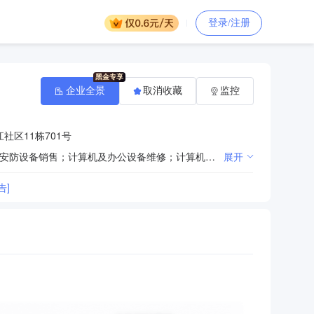
登录/注册
企业全景
取消收藏
监控
社区11栋701号
一般项目：电子产品销售；信息技术咨询服务；网络与信息安全软件开发；工业控制计算机及系统制造；安防设备销售；计算机及办公设备维修；计算机软硬件及外围设备制造；计算机系统服务；办公设备耗材制造；办公用品销售；文化、办公用设备制造；幻灯及投影设备销售；电子元器件制造；电子元器件批发；电子元器件零售；广播影视设备销售；音响设备销售；通信设备制造；智能机器人销售；制冷、空调设备销售；制冷、空调设备制造；通用设备修理；家用电器销售；家用电器安装服务；日用电器修理；通讯设备销售；通讯设备修理；电气设备销售；电气设备修理；海上风电相关装备销售；幻灯及投影设备制造（除依法须经批准的项目外，凭营业执照依法自主开展经营活动）
展开
告]