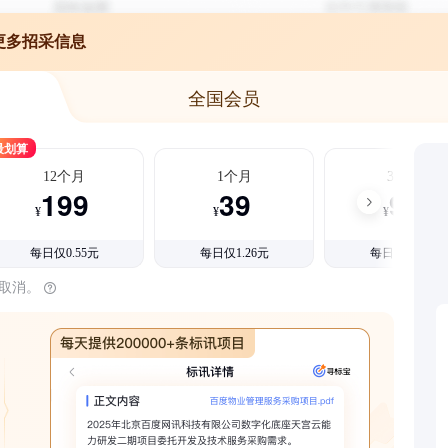
更多招采信息
全国会员
最划算
12个月
1个月
3个月
199
39
99
¥
¥
¥
每日仅0.55元
每日仅1.26元
每日仅1.08元
时取消。