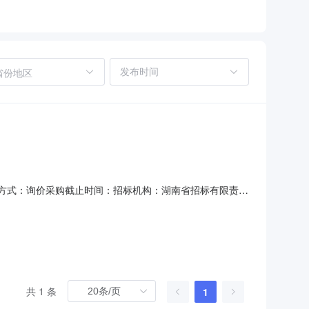
省份地区
告招标方式：询价采购截止时间：招标机构：湖南省招标有限责任
成交公告邵阳学院的音乐专业艺术表演实践教学基地建设项
目预算总金额：￥590000.00元二、编号：1、政府采
共 1 条
1