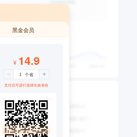
黑金会员
14.9
¥
支付后可进行选择生效省份