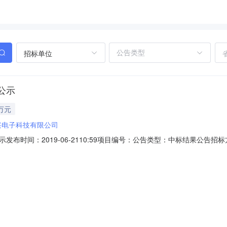
招标单位
公示
万元
兴电子科技有限公司
布时间：2019-06-2110:59项目编号：公告类型：中标结果公
行业：;舞台设备;邵阳学院音乐专业艺术表演实践教学基地建设项目询价
成交结果公告如下：一、采购项目名称：音乐专业艺术表演实践教学基地建设项