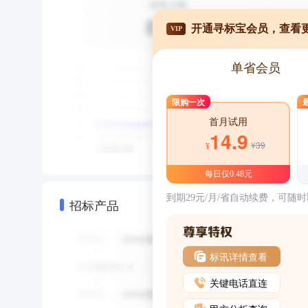
开通寻标宝会员，查看
VIP
单省会员
限购一次
首月试用
14.9
¥39
¥
每日仅0.48元
到期29元/月/省自动续费，可随
招标产品
标讯详情查看
关键电话直连