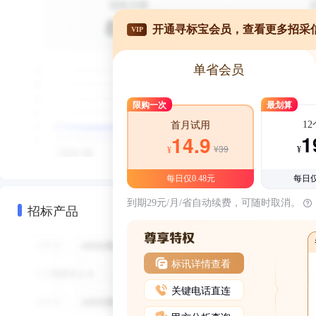
开通寻标宝会员，查看更多招采
VIP
单省会员
限购一次
最划算
1
首月试用
1
14.9
¥39
¥
¥
每日仅0.48元
每日仅
到期29元/月/省自动续费，可随时取消。
招标产品
标讯详情查看
关键电话直连