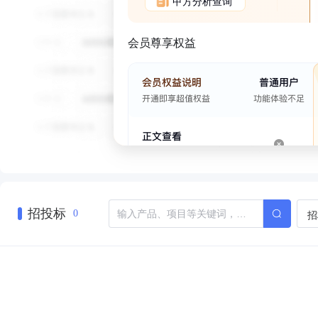
甲方分析查询
会员尊享权益
招投标
招
0