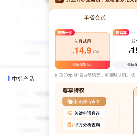
单省会员
限购一次
最划算
1
首月试用
1
14.9
¥39
¥
¥
每日仅0.48元
每日仅
到期29元/月/省自动续费，可随时取消。
中标产品
标讯详情查看
关键电话直连
甲方分析查询