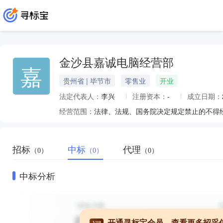
金沙县嘉诚电脑经营部
嘉
贵州省 | 毕节市
零售业
开业
法定代表人：
李兴
注册资本：
-
成立日期：
经营范围：
招标
中标
代理
（0）
（0）
（0）
中标分析
开通寻标宝会员，查看更多招采
VIP