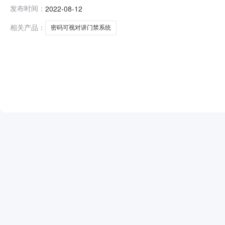
黄女士4、项目联系人电话:0857-72160515、采购方
发布时间：
2022-08-12
单:王豪、赵翔、张莎10、中标（成交）信息:中标候选人：
相关产品：
密码可视对讲门禁系统