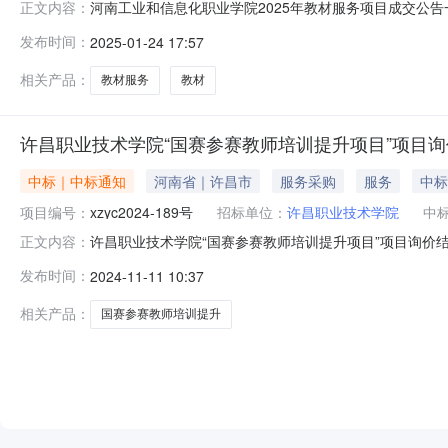
河南工业和信息化职业学院2025年教材服务项目成交公告一
正文内容：
购方式：竞争性磋商4、竞争性磋商公告发布日期：2025年
发布时间：
2025-01-24 17:57
院、电气工程学院、财商学院、交通学院使用的教材）：成
完
相关产品：
教材服务
教材
许昌职业技术学院“国赛参赛教师培训提升项目”项目
中标｜中标通知
河南省｜许昌市
服务采购
服务
中标
项目编号：
xzyc2024-189号
招标单位：
许昌职业技术学院
中
许昌职业技术学院“国赛参赛教师培训提升项目”项目询价结果
正文内容：
8:50（北京时间）二、询价结果本项目获取询价文件的投
发布时间：
2024-11-11 10:37
南蓝色畅想教育科技有限公司报价:94500.00元（大写
科
相关产品：
国赛参赛教师培训提升