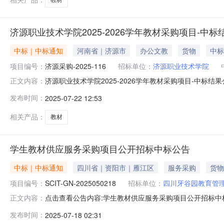
济源职业技术学院2025-2026学年教材采购项目-中标
中标｜中标通知
河南省｜济源市
办公文教
货物
中标
项目编号：
济源采购-2025-116
招标单位：
济源职业技术学院
济源职业技术学院2025-2026学年教材采购项目-中标结果公
正文内容：
9AC398872D46FD6855B7E2785CCF6FB5056
发布时间：
2025-07-22 12:53
1162、采购项目名称：济源职业技术学院2025-2026学
相关产品：
教材
学生教材供应服务采购项目公开招标中标公告
中标｜中标通知
四川省｜资阳市｜雁江区
服务采购
货物
项目编号：
SCIT-GN-2025050218
招标单位：
四川牙谷园教育管
点击查看公告内容:学生教材供应服务采购项目公开招标中标公告
正文内容：
[001]学生教材供应服务采购:中标人：河南蓝色畅想教
发布时间：
2025-07-18 02:31
服务费报价：15%第二中标候选人：四川神逸教育图书文化