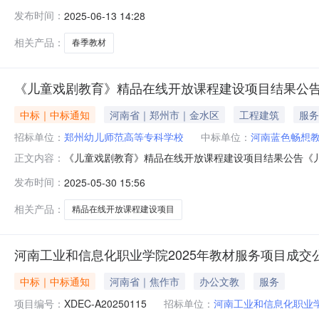
年）教材采购项目3、采购方式：竞争性磋商4、磋商公告发布
发布时间：
2025-06-13 14:28
公司成交供应商地址：郑州市二七区大学路80号9号楼7层
相关产品：
春季教材
《儿童戏剧教育》精品在线开放课程建设项目结果公
中标｜中标通知
河南省｜郑州市｜金水区
工程建筑
服务
招标单位：
郑州幼儿师范高等专科学校
中标单位：
河南蓝色畅想
《儿童戏剧教育》精品在线开放课程建设项目结果公告《
正文内容：
目，按程序进行了询价，现就本次采购的询价结果公告如
发布时间：
2025-05-30 15:56
询价公告发布时间：2025年5月26日评审时间：2025
服务要求：符合技术规范和标准
相关产品：
精品在线开放课程建设项目
河南工业和信息化职业学院2025年教材服务项目成交
中标｜中标通知
河南省｜焦作市
办公文教
服务
项目编号：
XDEC-A20250115
招标单位：
河南工业和信息化职业