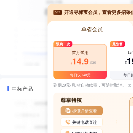
开通寻标宝会员，查看更多招采
VIP
单省会员
限购一次
最划算
1
首月试用
1
14.9
¥39
¥
¥
每日仅0.48元
每日仅
到期29元/月/省自动续费，可随时取消。
中标产品
标讯详情查看
关键电话直连