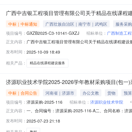
广西中吉银工程项目管理有限公司关于精品在线课程建设服务采
中标｜中标通知
广西壮族自治区｜南宁市｜武鸣区
服务采购
项目编号：
GXZB2025-C3-10141-GXZJ
招标单位：
广西制造工程
广西中吉银工程项目管理有限公司关于精品在线课程建设服务采购（G
正文内容：
品在线课程建设服务采购三、成交信息：1.A分标：供应商
发布时间：
2025-10-09 18:49
成交金额（元）：人民币贰拾玖万玖仟贰佰捌拾元整（￥2992
相关产品：
精品在线课程建设服务
济源职业技术学院2025-2026学年教材采购项目(包一
中标｜合同公告
河南省｜济源市
办公文教
货物
预算
项目编号：
济源采购-2025-116
招标单位：
济源职业技术学院
一、合同编号：济源采购-2025-116-A二、合同名称：济
正文内容：
业技术学院2025-2026学年教材采购项目五、合同主体1
发布时间：
2025-07-23 21:18
（乙方）：河南蓝色畅想教育科技有限公司企业规模：小型地
相关产品：
教材