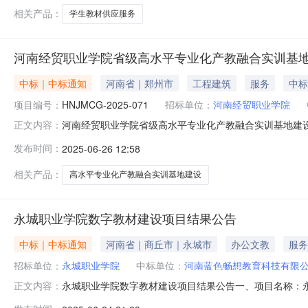
7月
相关产品：
学生教材供应服务
河南经贸职业学院省级高水平专业化产教融合实训基地
中标｜中标通知
河南省｜郑州市
工程建筑
服务
中标
项目编号：
HNJMCG-2025-071
招标单位：
河南经贸职业学院
河南经贸职业学院省级高水平专业化产教融合实训基地建
正文内容：
一、项目基本情况1.项目编号：HNJMCG-2025-07
发布时间：
2025-06-26 12:58
06月16日5、评审日期：2025年06月26日二、项目要
融
相关产品：
高水平专业化产教融合实训基地建设
永城职业学院数字教材建设项目结果公告
中标｜中标通知
河南省｜商丘市｜永城市
办公文教
服务
招标单位：
永城职业学院
中标单位：
河南蓝色畅想教育科技有限
永城职业学院数字教材建设项目结果公告一、项目名称：永
正文内容：
日上午10:00五、评审地点：A办公楼216办公室六、