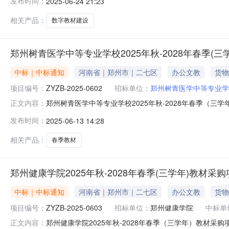
发布时间：
2025-06-24 21:23
中标（成交）供应商：河南蓝色畅想教育科技有限公司八、
果使自己的权益受到损害
相关产品：
数字教材建设
郑州树青医学中等专业学校2025年秋-2028年春季(
中标｜中标通知
河南省｜郑州市｜二七区
办公文教
货物
项目编号：
ZYZB-2025-0602
招标单位：
郑州树青医学中等专业学
郑州树青医学中等专业学校2025年秋-2028年春季（三学
正文内容：
2025年秋-2028年春季（三学年）教材采购项目3、采购
发布时间：
2025-06-13 14:28
商：河南树人教育文化传播有限公司成交供应商地址：郑州市
相关产品：
春季教材
郑州健康学院2025年秋-2028年春季(三学年)教材采
中标｜中标通知
河南省｜郑州市｜二七区
办公文教
货物
项目编号：
ZYZB-2025-0603
招标单位：
郑州健康学院
中标单
郑州健康学院2025年秋-2028年春季（三学年）教材采购项
正文内容：