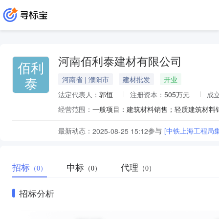
河南佰利泰建材有限公司
佰利
泰
河南省 | 濮阳市
建材批发
开业
法定代表人：
郭恒
注册资本：
505万元
成
经营范围：
最新动态：
参与
[中铁上海工程局
2025-08-25 15:12
招标
中标
代理
（0）
（0）
（0）
招标分析