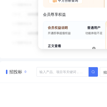
甲方分析查询
会员尊享权益
招投标
招
0