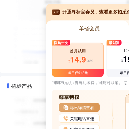
开通寻标宝会员，查看更多招采
VIP
单省会员
限购一次
最划算
1
首月试用
1
14.9
¥39
¥
¥
每日仅0.48元
每日仅
到期29元/月/省自动续费，可随时取消。
招标产品
标讯详情查看
关键电话直连