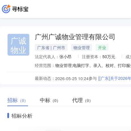
广州广诚物业管理有限公司
广诚
物业
广东省 | 广州市
物业管理
开业
法定代表人：
张小昂
注册资本：
50万元
成
经营范围：
最新动态：
参与
[[广东]关于2
2026-05-25 10:24
招标
中标
代理
（0）
（0）
（0）
招标分析