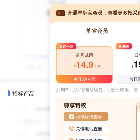
开通寻标宝会员，查看更多招采
VIP
单省会员
限购一次
最划算
1
首月试用
1
14.9
¥39
¥
¥
每日仅0.48元
每日仅
到期29元/月/省自动续费，可随时取消。
招标产品
标讯详情查看
关键电话直连