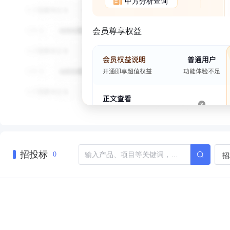
甲方分析查询
会员尊享权益
招投标
招
0