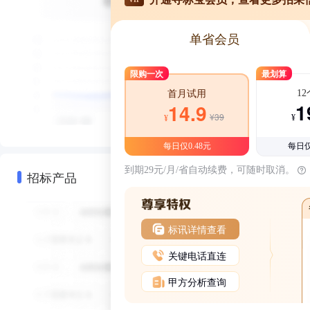
单省会员
限购一次
最划算
1
首月试用
1
14.9
¥39
¥
¥
每日仅0.48元
每日仅
到期29元/月/省自动续费，可随时取消。
招标产品
标讯详情查看
关键电话直连
甲方分析查询