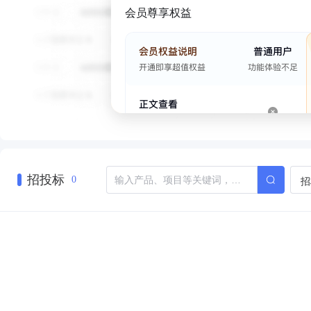
会员尊享权益
招投标
招
0