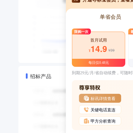
单省会员
限购一次
首月试用
14.9
¥39
¥
每日仅0.48元
到期29元/月/省自动续费，可随
招标产品
标讯详情查看
关键电话直连
甲方分析查询