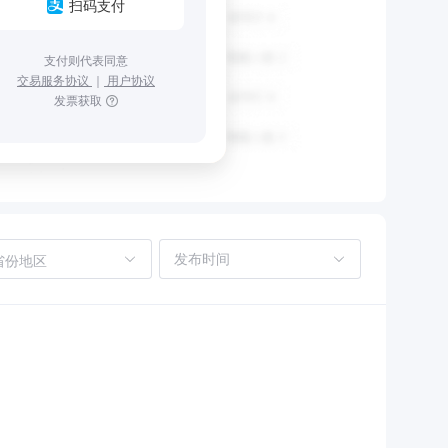
扫码支付
支付则代表同意
交易服务协议
｜
用户协议
发票获取
省份地区