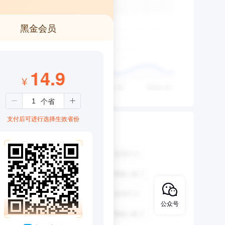
黑金会员
14.9
¥
支付后可进行选择生效省份
公众号