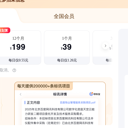
全国会员
最划算
12个月
1个月
3个月
199
39
99
¥
¥
¥
每日仅0.55元
每日仅1.26元
每日仅1.08元
时取消。