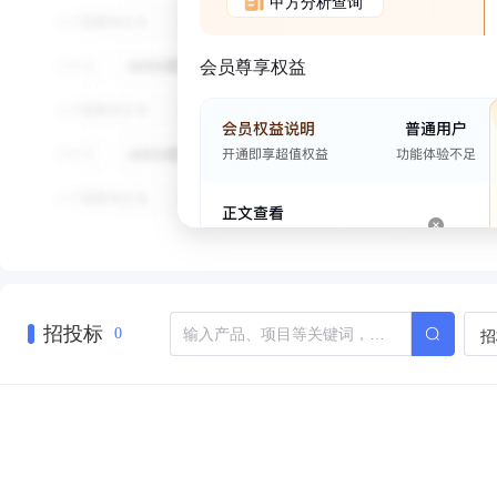
甲方分析查询
会员尊享权益
招投标
招
0