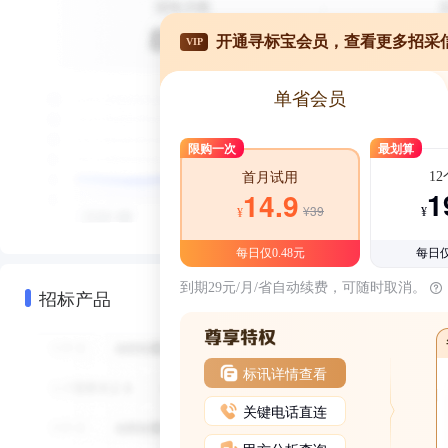
开通寻标宝会员，查看更多招采
VIP
单省会员
限购一次
最划算
1
首月试用
1
14.9
¥39
¥
¥
每日仅0.48元
每日仅
到期29元/月/省自动续费，可随时取消。
招标产品
标讯详情查看
关键电话直连