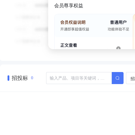
会员尊享权益
招投标
招
0