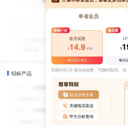
单省会员
限购一次
最划算
1
首月试用
1
14.9
¥39
¥
¥
每日仅0.48元
每日仅
到期29元/月/省自动续费，可随时取消。
招标产品
标讯详情查看
关键电话直连
甲方分析查询